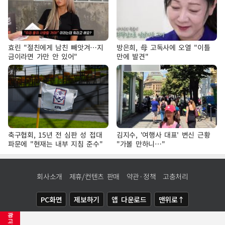
효린 "절친에게 남친 빼앗겨…지
방은희, 母 고독사에 오열 "이틀
금이라면 가만 안 있어"
만에 발견"
축구협회, 15년 전 심판 성 접대
김지수, '여행사 대표' 변신 근황
파문에 "현재는 내부 지침 준수"
"가볼 만하니…"
회사소개
제휴/컨텐츠 판매
약관·정책
고충처리
PC화면
제보하기
앱 다운로드
맨위로↑
광
COPYRIGHTⓒ
NEWSIS
ALL RIGHTS RESERVED.
고