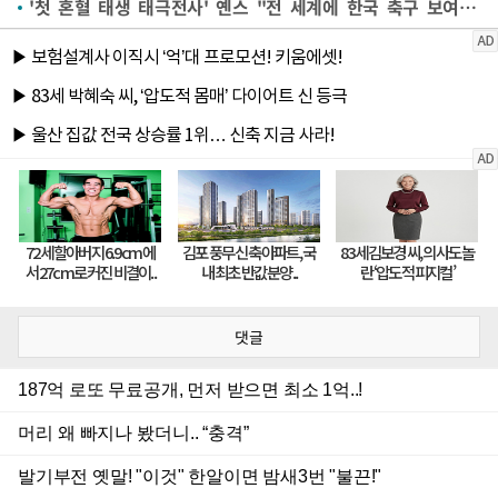
'첫 혼혈 태생 태극전사' 옌스 "전 세계에 한국 축구 보여주고파"
댓글