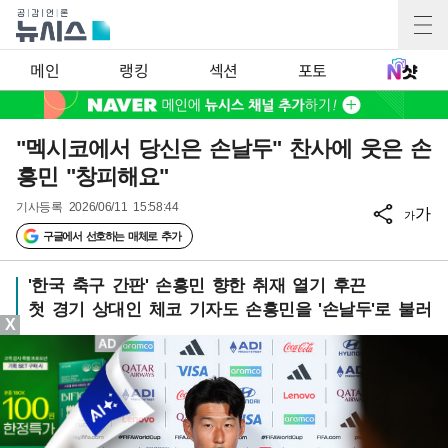
메인
랭킹
섹션
포토
"멕시코에서 당신은 손날두" 찬사에 웃은 손
흥민 "창피해요"
기사등록
2026/06/11 15:58:44
가
가
구글에서 선호하는 매체로 추가
'한국 축구 간판' 손흥민 향한 취재 열기 후끈
첫 경기 상대인 체코 기자도 손흥민을 '손날두'로 불러
X