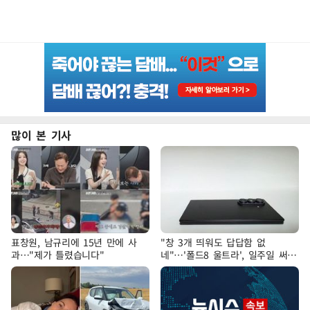
많이 본 기사
표창원, 남규리에 15년 만에 사
"창 3개 띄워도 답답함 없
과…"제가 틀렸습니다"
네"…'폴드8 울트라', 일주일 써보
니