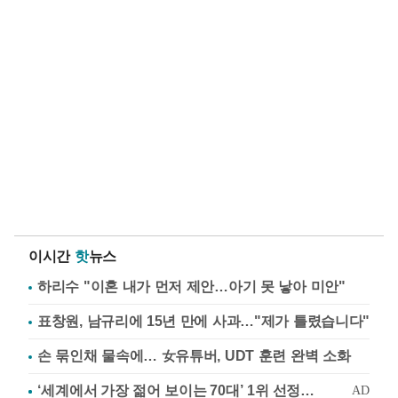
이시간
핫
뉴스
하리수 "이혼 내가 먼저 제안…아기 못 낳아 미안"
표창원, 남규리에 15년 만에 사과…"제가 틀렸습니다"
손 묶인채 물속에… 女유튜버, UDT 훈련 완벽 소화