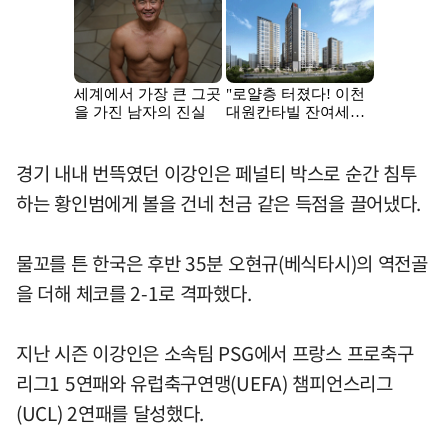
경기 내내 번뜩였던 이강인은 페널티 박스로 순간 침투
하는 황인범에게 볼을 건네 천금 같은 득점을 끌어냈다.
물꼬를 튼 한국은 후반 35분 오현규(베식타시)의 역전골
을 더해 체코를 2-1로 격파했다.
지난 시즌 이강인은 소속팀 PSG에서 프랑스 프로축구
리그1 5연패와 유럽축구연맹(UEFA) 챔피언스리그
(UCL) 2연패를 달성했다.