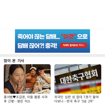
많이 본 기사
홍서범♥조갑경, 아들 불륜 사과
외국인 심판 성 접대 7경기 들여
후 근황…밝은 미소
다보니…한국 축구 '5승 2무'