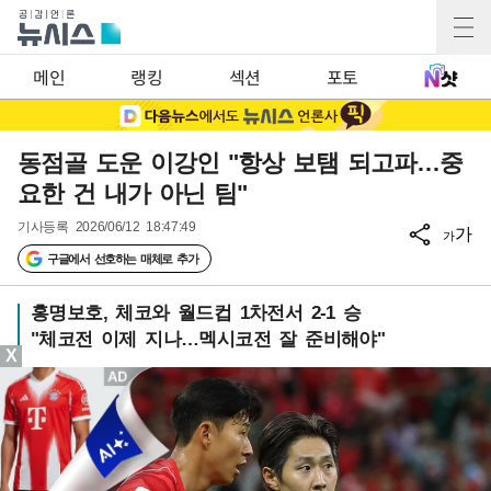
메인
랭킹
섹션
포토
동점골 도운 이강인 "항상 보탬 되고파…중
요한 건 내가 아닌 팀"
기사등록
2026/06/12 18:47:49
가
가
구글에서 선호하는 매체로 추가
홍명보호, 체코와 월드컵 1차전서 2-1 승
"체코전 이제 지나…멕시코전 잘 준비해야"
X