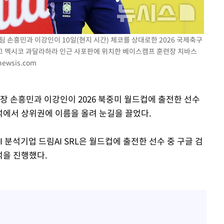
황'
팀 손흥민과 이강인이 10일(현지 시간) 체코를 상대로한 2026 국제축구
두고 멕시코 과달라하라 인근 사포판에 위치한 베이스캠프 훈련장 치바스
ewsis.com
장 손흥민과 이강인이 2026 북중미 월드컵에 출전한 선수
분석에서 상위권에 이름을 올려 눈길을 끌었다.
 격파
I 분석기업 드림AI SRL은 월드컵에 출전한 선수 중 구글 검
다"
석을 진행했다.