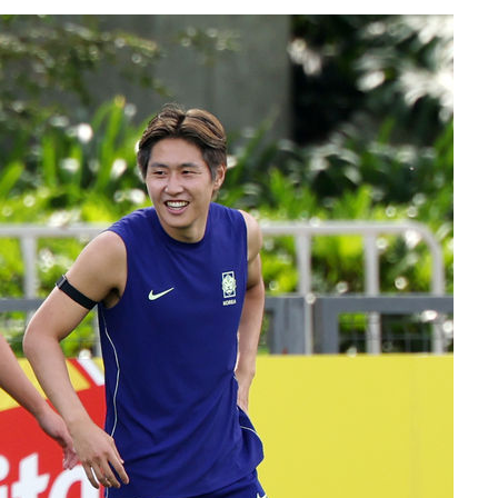
 격파
다"
수수색(종
4%↑
침 준수"
수수색
세 강화"