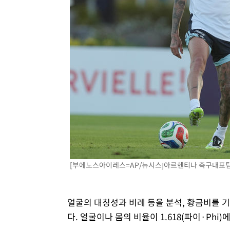
[부에노스아이레스=AP/뉴시스]아르헨티나 축구대표
얼굴의 대칭성과 비례 등을 분석, 황금비를 
다. 얼굴이나 몸의 비율이 1.618(파이·Ph