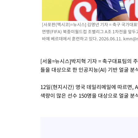
31분 전 >
[속보]7~9일 프로야구 3연전도 폭염 취소…11일 재개
37분 전 >
"韓 외환시장 개입 관측 배경엔 美의 대한국 무역적자 있어"
40분 전 >
'월드컵 탈락 후폭풍' 축구협회…초유의 압수수색에 '충격·당
[사포판(멕시코)=뉴시스] 김명년 기자 = 축구 국가대표
연맹(FIFA) 북중미월드컵 조별리그 A조 1차전을 앞
43분 전 >
서울 낮 37.9도, 올여름 최고치 경신…영등포 순간 '40도'
바예 베르데에서 훈련하고 있다. 2026.06.11.
kmn@n
50분 전 >
[속보]종합특검, 대검 추가 압수수색…내란 중요임무종사 혐의
1시간 전 >
[속보]코스닥, 800p 회복…0.26% 오른 801.67 마감
1시간 전 >
[속보]코스피, 301.88포인트(4.58%) 내린 6296.38 마감
[서울=뉴시스]박지혁 기자 = 축구대표팀의 주
1시간 전 >
[속보]원·달러 환율, 0.7원 내린 1423.8원 마감
들을 대상으로 한 인공지능(AI) 기반 얼굴 
2시간 전 >
"여기 떨어졌다"…다누리, 스페이스X 로켓 달 충돌 흔적 포착
3시간 전 >
손흥민, 5경기 연속골 실패…LAFC는 승부차기 끝 과달라하라
12일(현지시간) 영국 데일리메일에 따르면, A
5시간 전 >
내일까지 39도 '펄펄'…기상청 "태풍 지나며 폭염 잠시 꺾인
색량이 많은 선수 150명을 대상으로 얼굴 분