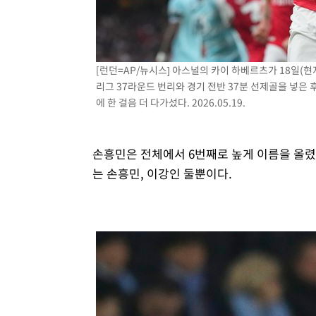
[런던=AP/뉴시스] 아스널의 카이 하베르츠가 18일(현
리그 37라운드 번리와 경기 전반 37분 선제골을 넣은 
에 한 걸음 더 다가섰다. 2026.05.19.
손흥민은 전체에서 6번째로 높게 이름을 올렸고
는 손흥민, 이강인 둘뿐이다.