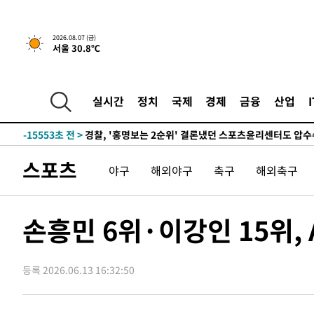
2026.08.07 (금)
서울 30.8℃
5시간 전 >
내일까지 39도 '펄펄'…기상청 "태풍 지나며 폭염 잠시 꺾인
-18639초 전 >
'월드컵 탈락 후폭풍' 축구협회…11시간 걸린 초유의 압
합)
-18075초 전 >
[속보] 뉴욕증시, 혼조 출발…나스닥 0.3%↓, 다우 0.1
실시간
정치
국제
경제
금융
산업
-16868초 전 >
축구협회, 15년 전 심판 성 접대 파문에 "현재는 내부 지
-15553초 전 >
경찰, '홍명보는 2순위' 결론냈던 스포츠윤리센터도 압
-1149초 전 >
[속보]합참 "北 발사체는 단거리탄도미사일…감시·경계태
스포츠
야구
해외야구
축구
해외축구
-897초 전 >
日방위성, 北이 동해로 쏜 발사체는 탄도미사일 가능성
11분 전 >
[속보] SKT, 에이닷 서비스 장애 발생…"원인 파악 중"
21분 전 >
[속보]합참 "북, 동해상으로 미상 발사체 발사"
손흥민 6위·이강인 15위,
31분 전 >
'낮 최고 39도' 불볕더위…한밤 열대야도 계속[내일날씨]
31분 전 >
[속보]7~9일 프로야구 3연전도 폭염 취소…11일 재개
등록 2026.06.13 16:32:50
37분 전 >
"韓 외환시장 개입 관측 배경엔 美의 대한국 무역적자 있어"
40분 전 >
'월드컵 탈락 후폭풍' 축구협회…초유의 압수수색에 '충격·당
43분 전 >
서울 낮 37.9도, 올여름 최고치 경신…영등포 순간 '40도'