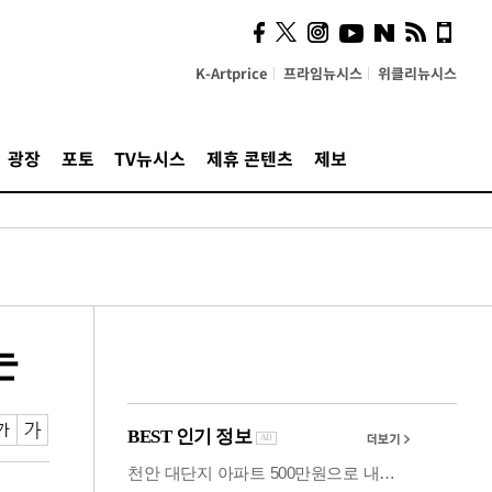
의견, 국토부·LH에 충실히
전달할 것"
K-Artprice
프라임뉴시스
위클리뉴시스
광장
포토
TV뉴시스
제휴 콘텐츠
제보
는