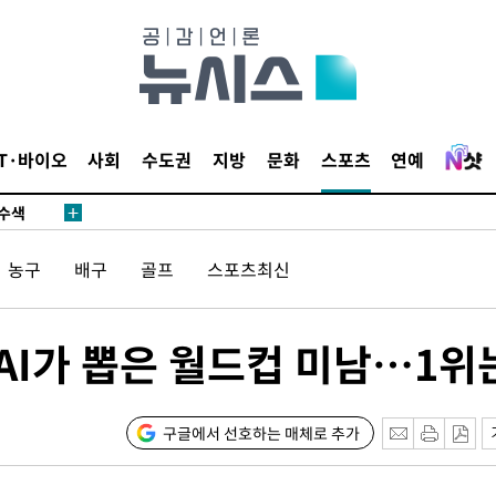
다"
수수색(종
4%↑
IT·바이오
사회
수도권
지방
문화
스포츠
연예
침 준수"
수수색
세 강화"
농구
배구
골프
스포츠최신
 AI가 뽑은 월드컵 미남…1위
구글에서 선호하는 매체로 추가
황'