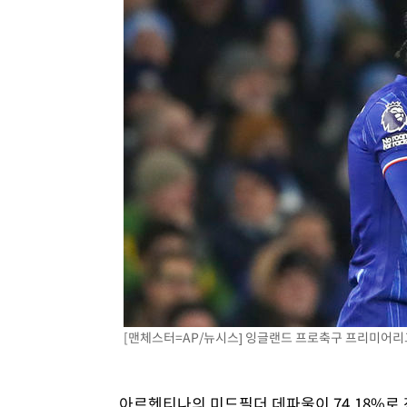
[맨체스터=AP/뉴시스] 잉글랜드 프로축구 프리미어리그(E
아르헨티나의 미드필더 데파울이 74.18%로 