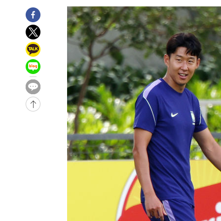
50분 전 >
[속보]종합특검, 대검 추가 압수수색…내란 중요임무종사 혐의
1시간 전 >
[속보]코스닥, 800p 회복…0.26% 오른 801.67 마감
1시간 전 >
[속보]코스피, 301.88포인트(4.58%) 내린 6296.38 마감
1시간 전 >
[속보]원·달러 환율, 0.7원 내린 1423.8원 마감
2시간 전 >
"여기 떨어졌다"…다누리, 스페이스X 로켓 달 충돌 흔적 포착
3시간 전 >
손흥민, 5경기 연속골 실패…LAFC는 승부차기 끝 과달라하라
5시간 전 >
내일까지 39도 '펄펄'…기상청 "태풍 지나며 폭염 잠시 꺾인
-18639초 전 >
'월드컵 탈락 후폭풍' 축구협회…11시간 걸린 초유의 압
합)
-18075초 전 >
[속보] 뉴욕증시, 혼조 출발…나스닥 0.3%↓, 다우 0.1
-16868초 전 >
축구협회, 15년 전 심판 성 접대 파문에 "현재는 내부 지
-15553초 전 >
경찰, '홍명보는 2순위' 결론냈던 스포츠윤리센터도 압
-1149초 전 >
[속보]합참 "北 발사체는 단거리탄도미사일…감시·경계태
-897초 전 >
日방위성, 北이 동해로 쏜 발사체는 탄도미사일 가능성
11분 전 >
[속보] SKT, 에이닷 서비스 장애 발생…"원인 파악 중"
21분 전 >
[속보]합참 "북, 동해상으로 미상 발사체 발사"
31분 전 >
'낮 최고 39도' 불볕더위…한밤 열대야도 계속[내일날씨]