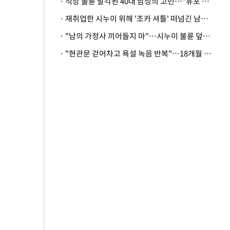
· 직장 불륜 발각된 40대 남성의 고민…"유포 동료 명예훼손·협박죄 고소 가능할까"
· 재취업한 시누이 위해 '조카 셔틀' 떠넘긴 남편…아내 "난 못한다"
· "남의 가정사 끼어들지 마"…시누이 불륜 덮으려는 남편에 억울한 아내
· "현관문 걷어차고 욕설 녹음 반복"…18개월 아기 키우는 집 뒤흔든 '앞집의 비극'