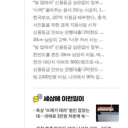
옥상 '쓰레기 테러' 범인 잡았는
데…과태료 3만원 처분에 숙박업
주 허탈