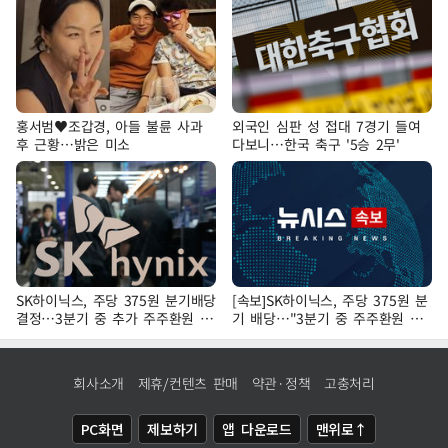
홍서범♥조갑경, 아들 불륜 사과
외국인 심판 성 접대 7경기 들여
후 근황…밝은 미소
다보니…한국 축구 '5승 2무'
SK하이닉스, 주당 375원 분기배당
[속보]SK하이닉스, 주당 375원 분
결정…3분기 중 추가 주주환원 발
기 배당…"3분기 중 주주환원 방
표
안 확정"
회사소개
제휴/컨텐츠 판매
약관·정책
고충처리
PC화면
제보하기
앱 다운로드
맨위로↑