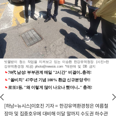
빗물받이 청소 작업을 지켜보고 있는 이승환 한강유역청장. (사진=한
강유역환경청 제공)
photo@newsis.com
*재판매 및 DB 금지
[하남=뉴시스]이호진 기자 = 한강유역환경청은 여름철
장마 및 집중호우에 대비해 이달 말까지 수도권 하수관