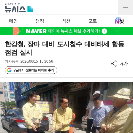
메인
랭킹
섹션
포토
한강청, 장마 대비 도시침수 대비태세 합동
점검 실시
기사등록
2026/06/15 15:30:56
가
가
구글에서 선호하는 매체로 추가