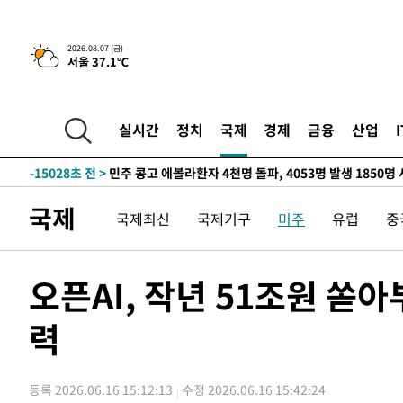
-30697초 전 >
11시간 압수수색에 성접대 파문까지…'쑥대밭' 된 축구
-29719초 전 >
[속보]규제합리화위원회 부위원장에 김태유 서울대 공대
2026.08.07 (금)
서울 37.1℃
병태 후임
-26077초 전 >
[속보]국힘 윤리위, '돌려차기 발언' 진종오·서범수 징계
-21402초 전 >
[속보] 7월 중국 수출 23.9%↑ 수입 27.5%↑…무역총
25.3%↑
-18562초 전 >
[속보]'채상병 순직 책임' 임성근, 항소심도 징역 3년
실시간
정치
국제
경제
금융
산업
-18428초 전 >
[속보]종합특검, '관저이전 봐주기 감사' 유병호 구속기소
-15028초 전 >
민주 콩고 에볼라환자 4천명 돌파, 4053명 발생 1850명
-14278초 전 >
[속보]'300억원대 사기 혐의' 차가원 대표 구속 송치
국제
국제최신
국제기구
미주
유럽
중
-13472초 전 >
"미 전국적 살모네라 식중독 원인은 멕시코산 할라피뇨"--
-11985초 전 >
[속보]경찰·노동부, HL만도 평택사업장 끼임 사망 관련
-11866초 전 >
[속보]합수본, '투표율 허위 입력' 중앙·서울·경기도 선관
오픈AI, 작년 51조원 쏟아
압수수색
-11621초 전 >
[속보]원·달러 환율, 오전 9시 1423.8원
력
-11417초 전 >
[속보]삼성전자·SK하이닉스 동반 강보합…1%대 상승 
-11403초 전 >
[속보]코스닥, 5.95포인트(0.74%) 상승한 807.62개장
-11371초 전 >
[속보]코스피, 6300선 재탈환…1.09% 오른 6365.07 
등록 2026.06.16 15:12:13
수정 2026.06.16 15:42:24
-8536초 전 >
시리아 다마스쿠스 교외에서 미니버스 폭발.. 14명 부상, 