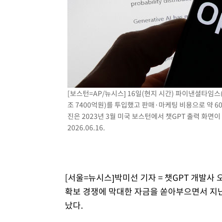
-11437초 전 >
[속보]삼성전자·SK하이닉스 동반 강보합…1%대 상승 
-11423초 전 >
[속보]코스닥, 5.95포인트(0.74%) 상승한 807.62개장
-11391초 전 >
[속보]코스피, 6300선 재탈환…1.09% 오른 6365.07 
-8556초 전 >
시리아 다마스쿠스 교외에서 미니버스 폭발.. 14명 부상, 
-7854초 전 >
입추에도 극한더위…서울 낮 39도 '폭염중대경보'
-2818초 전 >
이란, 호르무즈서 "적국 목표물들"과 대치로 남부 케슘섬
례 큰 폭발음
[보스턴=AP/뉴시스] 16일(현지 시간) 파이낸셜타임스(F
조 7400억원)를 투입했고 판매·마케팅 비용으로 약 60
진은 2023년 3월 미국 보스턴에서 챗GPT 출력 화면
2026.06.16.
[서울=뉴시스]박미선 기자 = 챗GPT 개발사 
확보 경쟁에 막대한 자금을 쏟아부으면서 지난해 
났다.