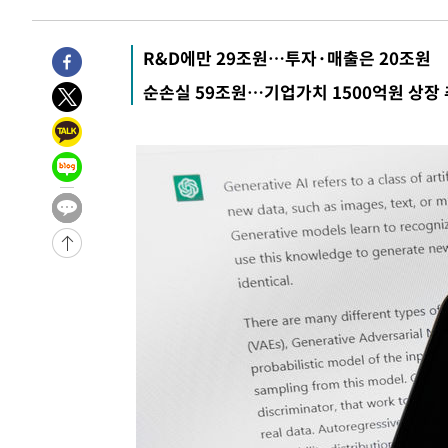
-7834초 전 >
입추에도 극한더위…서울 낮 39도 '폭염중대경보'
-2798초 전 >
이란, 호르무즈서 "적국 목표물들"과 대치로 남부 케슘섬
R&D에만 29조원…투자·매출은 20조원
례 큰 폭발음
-31873초 전 >
[속보]종합특검, '계엄 수용공간 확보' 신용해 前교정본
순손실 59조원…기업가치 1500억원 상장
-30746초 전 >
외신들도 주목한 韓축구 파문…"국민적 공분에 수사 재개
-30717초 전 >
11시간 압수수색에 성접대 파문까지…'쑥대밭' 된 축구
-29739초 전 >
[속보]규제합리화위원회 부위원장에 김태유 서울대 공대
병태 후임
-26097초 전 >
[속보]국힘 윤리위, '돌려차기 발언' 진종오·서범수 징계
-21422초 전 >
[속보] 7월 중국 수출 23.9%↑ 수입 27.5%↑…무역총
25.3%↑
-18582초 전 >
[속보]'채상병 순직 책임' 임성근, 항소심도 징역 3년
-18448초 전 >
[속보]종합특검, '관저이전 봐주기 감사' 유병호 구속기소
-15048초 전 >
민주 콩고 에볼라환자 4천명 돌파, 4053명 발생 1850명
-14298초 전 >
[속보]'300억원대 사기 혐의' 차가원 대표 구속 송치
-13492초 전 >
"미 전국적 살모네라 식중독 원인은 멕시코산 할라피뇨"--
-12005초 전 >
[속보]경찰·노동부, HL만도 평택사업장 끼임 사망 관련
-11886초 전 >
[속보]합수본, '투표율 허위 입력' 중앙·서울·경기도 선관
압수수색
-11641초 전 >
[속보]원·달러 환율, 오전 9시 1423.8원