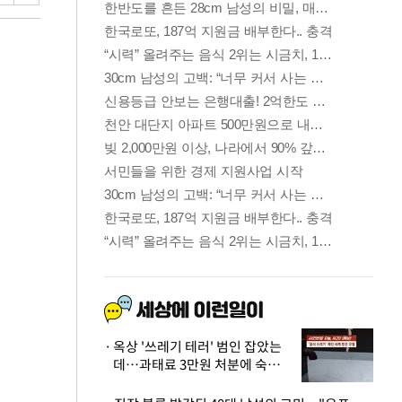
옥상 '쓰레기 테러' 범인 잡았는
데…과태료 3만원 처분에 숙박업
주 허탈