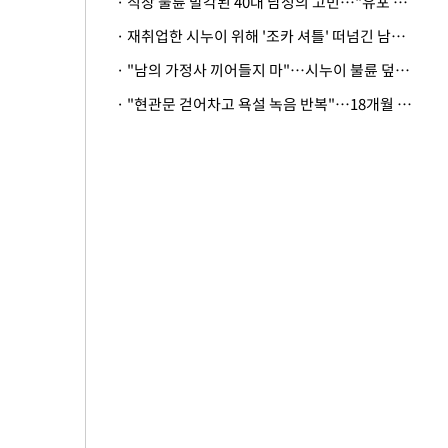
· 직장 불륜 발각된 40대 남성의 고민…"유포 동료 명예훼손·협박죄 고소 가능할까"
· 재취업한 시누이 위해 '조카 셔틀' 떠넘긴 남편…아내 "난 못한다"
· "남의 가정사 끼어들지 마"…시누이 불륜 덮으려는 남편에 억울한 아내
· "현관문 걷어차고 욕설 녹음 반복"…18개월 아기 키우는 집 뒤흔든 '앞집의 비극'