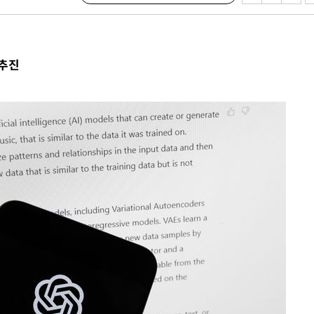
에서 두차
부장 기소
 추진
"
협회
 교수…이
 절차 개시
액
 사망
 CDC
 압수수색
위 등 9곳