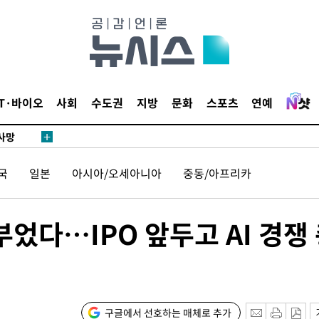
협회
 교수…이
 절차 개시
액
IT·바이오
사회
수도권
지방
문화
스포츠
연예
 사망
국
일본
아시아/오세아니아
중동/아프리카
 CDC
 압수수색
위 등 9곳
부었다…IPO 앞두고 AI 경쟁
출발
개장
구글에서 선호하는 매체로 추가
3명은 중태