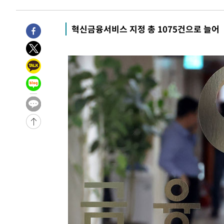
1시간 전 >
남자 농구, 나고야 아시안게임서 '홈팀' 일본과 한일전
1시간 전 >
여수 오동도 해상서 모터보트 전복…1명 사망·1명 실종
혁신금융서비스 지정 총 1075건으로 늘어
2시간 전 >
극한폭염 한풀 꺾이지만…'낮 최고 35도' 무더위, 열대야 계
날씨]
3시간 전 >
축구협회 "압수수색·성접대 논란 사과…쇄신의 기회로 삼겠
4시간 전 >
[속보]'압수수색·성접대 논란' 축구협회 "실망과 걱정 안겨드
7시간 전 >
'최고 37도' 폭염 지속…강원동해안 최대 150㎜ 비
9시간 전 >
[속보]뉴욕증시 상승 마감…S&P 0.6% 나스닥 1.3%↑
-27051초 전 >
이란 "호르무즈 재개방 합의 근접…美 배상 선행돼야"
-18098초 전 >
[속보]與최고위원 제주·인천 순회경선…박선원·최민희
한민수·김용 순
-18051초 전 >
[속보]김민석, 與 전대 당원투표 누적 득표율 45.42%로 
청래 44.56%
-17333초 전 >
[속보]與 대표 경선 제주·인천 당원투표…金 47.75%·
42.08%·宋 10.17%
-16867초 전 >
이강인 "아틀레티코 이적 기뻐…등번호 7번 의미보단 팀 
것"
-16802초 전 >
[속보]與 당대표 경선, 제주·인천 권리당원 투표 김민석 
-10576초 전 >
낮 최고 35도 '무더위'…동해안 시간당 30㎜ '강한 비'[
-9846초 전 >
[속보]이강인 "감독님이 원하는 마음 느꼈고, 많은 트로피 
레티코 이적"
-9628초 전 >
수도권 40도 육박 '펄펄'…동해안 일부 지역엔 호의주의보