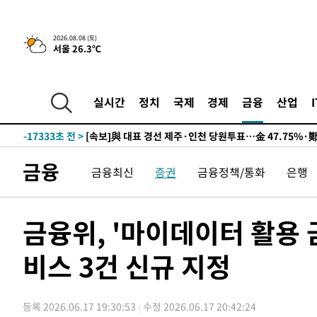
2026.08.08 (토)
서울 26.3℃
9시간 전 >
[속보]뉴욕증시 상승 마감…S&P 0.6% 나스닥 1.3%↑
-27051초 전 >
이란 "호르무즈 재개방 합의 근접…美 배상 선행돼야"
-18098초 전 >
[속보]與최고위원 제주·인천 순회경선…박선원·최민희
실시간
정치
국제
경제
금융
산업
한민수·김용 순
-18051초 전 >
[속보]김민석, 與 전대 당원투표 누적 득표율 45.42%로 
청래 44.56%
-17333초 전 >
[속보]與 대표 경선 제주·인천 당원투표…金 47.75%·
42.08%·宋 10.17%
-16867초 전 >
이강인 "아틀레티코 이적 기뻐…등번호 7번 의미보단 팀 
금융
금융최신
증권
금융정책/통화
은행
것"
-16802초 전 >
[속보]與 당대표 경선, 제주·인천 권리당원 투표 김민석 
-10576초 전 >
낮 최고 35도 '무더위'…동해안 시간당 30㎜ '강한 비'[
-9846초 전 >
[속보]이강인 "감독님이 원하는 마음 느꼈고, 많은 트로피 
금융위, '마이데이터 활용
레티코 이적"
-9628초 전 >
수도권 40도 육박 '펄펄'…동해안 일부 지역엔 호의주의보
비스 3건 신규 지정
-8597초 전 >
온열질환 사망자 3명 늘어…누적 환자 3000명 돌파
-2542초 전 >
강릉에 시간당 81.4㎜ 물폭탄…도로 잠기고 담벼락 붕괴
22분 전 >
백운산서 80년근 천종산삼 9뿌리 발견…감정가 1.3억원
등록 2026.06.17 19:30:53
수정 2026.06.17 20:42:24
1시간 전 >
선재도서 해루질 나섰다 실종 60대, 닷새 만에 숨진 채 발견