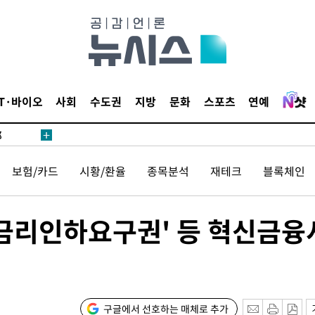
·서미화·
IT·바이오
사회
수도권
지방
문화
스포츠
연예
1위… 정
鄭
위해 뛸
보험/카드
시황/환율
종목분석
재테크
블록체인
승리
내일날씨]
원해 아틀
 금리인하요구권' 등 혁신금융
구글에서 선호하는 매체로 추가