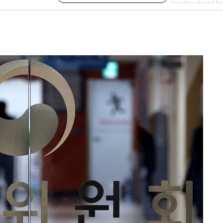
속[다음주
다"
려 죄송"
·서미화·
1위… 정
鄭
위해 뛸
승리
내일날씨]
원해 아틀