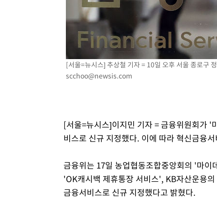
-8597초 전 >
온열질환 사망자 3명 늘어…누적 환자 3000명 돌파
-2542초 전 >
강릉에 시간당 81.4㎜ 물폭탄…도로 잠기고 담벼락 붕괴
22분 전 >
백운산서 80년근 천종산삼 9뿌리 발견…감정가 1.3억원
1시간 전 >
선재도서 해루질 나섰다 실종 60대, 닷새 만에 숨진 채 발견
[서울=뉴시스] 추상철 기자 = 10일 오후 서울 종로구 정
1시간 전 >
남자 농구, 나고야 아시안게임서 '홈팀' 일본과 한일전
scchoo@newsis.com
1시간 전 >
여수 오동도 해상서 모터보트 전복…1명 사망·1명 실종
2시간 전 >
극한폭염 한풀 꺾이지만…'낮 최고 35도' 무더위, 열대야 계
날씨]
3시간 전 >
축구협회 "압수수색·성접대 논란 사과…쇄신의 기회로 삼겠
4시간 전 >
[속보]'압수수색·성접대 논란' 축구협회 "실망과 걱정 안겨드
[서울=뉴시스]이지민 기자 = 금융위원회가 
7시간 전 >
'최고 37도' 폭염 지속…강원동해안 최대 150㎜ 비
비스로 신규 지정했다. 이에 따라 혁신금융서비
9시간 전 >
[속보]뉴욕증시 상승 마감…S&P 0.6% 나스닥 1.3%↑
금융위는 17일 농업협동조합중앙회의 '마이
'OK캐시백 제휴통장 서비스', KB자산운용의
금융서비스로 신규 지정했다고 밝혔다.