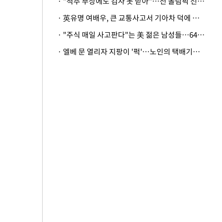
· "척추 부상에도 검사 못 받아"…전 올림픽 선수, 美봅슬레이협회 상대 소송
· 英유명 여배우, 큰 교통사고서 기아차 덕에 살았다
· "주식 매일 사고판다"는 美 젊은 남성들…64%가 "나는 인생의 패배자“
· 엘베 문 열리자 지팡이 '퍽'…노인의 택배기사 폭행 이유