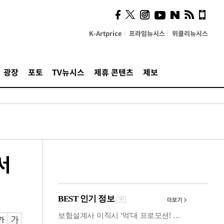
사이 해답 찾았죠"…알을
깨고 나온 '초자아'
K-Artprice
프라임뉴시스
위클리뉴시스
광장
포토
TV뉴시스
제휴 콘텐츠
제보
서