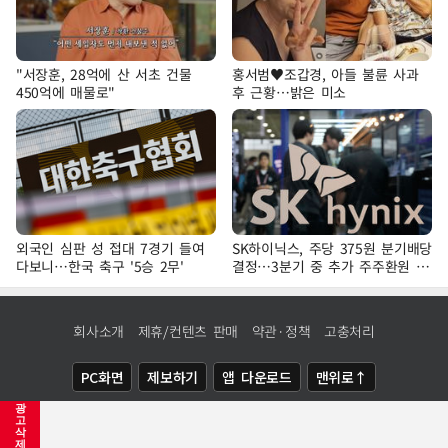
"서장훈, 28억에 산 서초 건물
홍서범♥조갑경, 아들 불륜 사과
450억에 매물로"
후 근황…밝은 미소
외국인 심판 성 접대 7경기 들여
SK하이닉스, 주당 375원 분기배당
다보니…한국 축구 '5승 2무'
결정…3분기 중 추가 주주환원 발
표
회사소개
제휴/컨텐츠 판매
약관·정책
고충처리
PC화면
제보하기
앱 다운로드
맨위로↑
광
COPYRIGHTⓒ
NEWSIS
ALL RIGHTS RESERVED.
고
삭
제