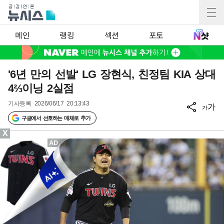
메인
랭킹
섹션
포토
'6년 만의 선발' LG 장현식, 친정팀 KIA 상대
4⅔이닝 2실점
기사등록
2026/06/17 20:13:43
가
가
구글에서 선호하는 매체로 추가
X