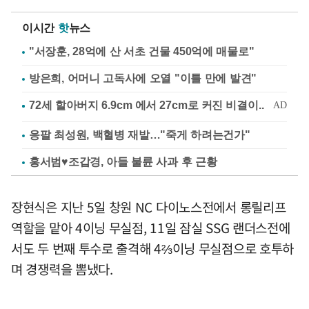
이시간
핫
뉴스
"서장훈, 28억에 산 서초 건물 450억에 매물로"
방은희, 어머니 고독사에 오열 "이틀 만에 발견"
응팔 최성원, 백혈병 재발…"죽게 하려는건가"
홍서범♥조갑경, 아들 불륜 사과 후 근황
장현식은 지난 5일 창원 NC 다이노스전에서 롱릴리프
역할을 맡아 4이닝 무실점, 11일 잠실 SSG 랜더스전에
서도 두 번째 투수로 출격해 4⅔이닝 무실점으로 호투하
며 경쟁력을 뽐냈다.