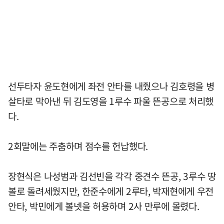
선두타자 윤도현에게 좌전 안타를 내줬으나 김호령을 병
살타로 막아낸 뒤 김도영을 1루수 파울 뜬공으로 처리했
다.
2회말에는 주춤하며 점수를 헌납했다.
장현식은 나성범과 김선빈을 각각 중견수 뜬공, 3루수 땅
볼로 돌려세웠지만, 한준수에게 2루타, 박재현에게 우전
안타, 박민에게 볼넷을 허용하며 2사 만루에 몰렸다.