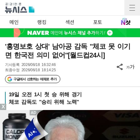
메인
랭킹
섹션
포토
'홍명보호 상대' 남아공 감독 "체코 못 이기
면 한국전 의미 없어"[월드컵24시]
기사등록
2026/06/18 16:32:46
가
가
최종수정
2026/06/18 18:14:25
구글에서 선호하는 매체로 추가
19일 오전 1시 첫 승 위해 경기
체코 감독도 "승리 위해 노력"
X