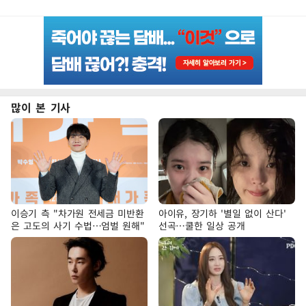
많이 본 기사
이승기 측 "차가원 전세금 미반환
아이유, 장기하 '별일 없이 산다'
은 고도의 사기 수법…엄벌 원해"
선곡…쿨한 일상 공개