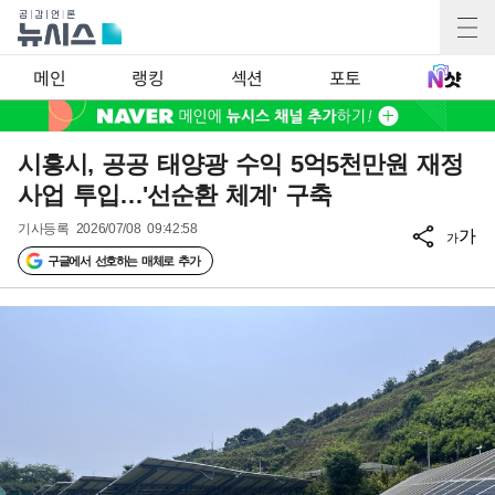
메인
랭킹
섹션
포토
시흥시, 공공 태양광 수익 5억5천만원 재정
사업 투입…'선순환 체계' 구축
기사등록
2026/07/08 09:42:58
가
가
구글에서 선호하는 매체로 추가