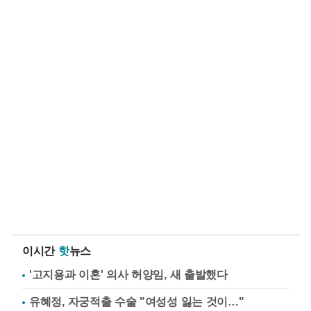
이시간
핫
뉴스
'고지용과 이혼' 의사 허양임, 새 출발했다
유혜정, 자궁적출 수술 "여성성 잃는 것이…"