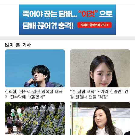
많이 본 기사
김희철, 거꾸로 걸린 광복절 태극
"손 떨림 포착"…카라 한승연, 건
기 현수막에 "X돌았네"
강 괜찮나 팬들 '걱정'