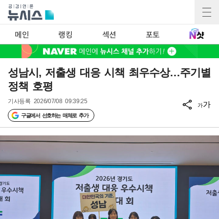
메인
랭킹
섹션
포토
성남시, 저출생 대응 시책 최우수상…주기별
정책 호평
기사등록
2026/07/08 09:39:25
가
가
구글에서 선호하는 매체로 추가