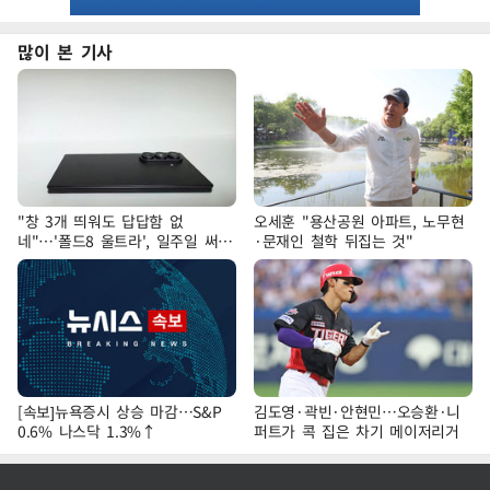
많이 본 기사
"창 3개 띄워도 답답함 없
오세훈 "용산공원 아파트, 노무현
네"…'폴드8 울트라', 일주일 써보
·문재인 철학 뒤집는 것"
니
[속보]뉴욕증시 상승 마감…S&P
김도영·곽빈·안현민…오승환·니
0.6% 나스닥 1.3%↑
퍼트가 콕 집은 차기 메이저리거