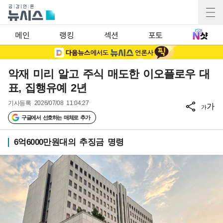
메인
랭킹
섹션
포토
악재 미리 알고 주식 매도한 이오플로우 대
표, 집행유예 2년
기사등록
2026/07/08 11:04:27
가
가
구글에서 선호하는 매체로 추가
6억6000만원대의 추징금 명령