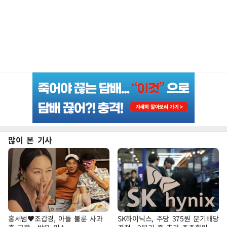
많이 본 기사
홍서범♥조갑경, 아들 불륜 사과
SK하이닉스, 주당 375원 분기배당