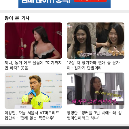
많이 본 기사
제니, 동거 여부 물음에 "여기까지
18살 차 장기하와 연애 중 윤가
만 하자" 웃음
이…갑자기 단발머리
이강인, 오늘 서울서 AT마드리드
장영란 "쌍커풀 3번 밖에…왜 성
입단식…'전례 없는 특급대우'
형미인이라고 하냐"