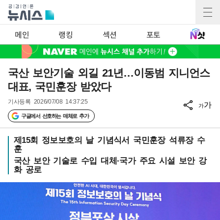
메인
랭킹
섹션
포토
국산 보안기술 외길 21년…이동범 지니언스
대표, 국민훈장 받았다
기사등록
2026/07/08 14:37:25
가
가
구글에서 선호하는 매체로 추가
제15회 정보보호의 날 기념식서 국민훈장 석류장 수
훈
국산 보안 기술로 수입 대체·국가 주요 시설 보안 강
화 공로