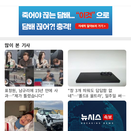
많이 본 기사
표창원, 남규리에 15년 만에 사
"창 3개 띄워도 답답함 없
과…"제가 틀렸습니다"
네"…'폴드8 울트라', 일주일 써보
니