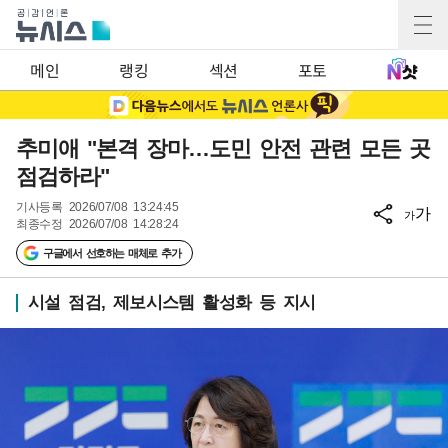
메인
랭킹
섹션
포토
추미애 "본격 장마…도민 안전 관련 모든 곳
점검하라"
기사등록
2026/07/08 13:24:45
가
가
최종수정
2026/07/08 14:28:24
구글에서 선호하는 매체로 추가
시설 점검, 제보시스템 활성화 등 지시