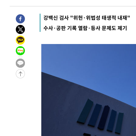
압수수색
-6572초 전 >
[속보]원·달러 환율, 오전 9시 1423.8원
-30925초 전 >
여자배구 이재영·이다영 자매, 아제르바이잔 투란VC 입
강백신 검사 "위헌·위법성 태생적 내재"
-30178초 전 >
외국인 심판 성 접대 7경기 들여다보니…한국 축구 '5승 2
수사·공판 기록 열람·등사 문제도 제기
-29912초 전 >
[속보]코스닥, 2.86포인트(0.36%) 내린 798.81마감
-29865초 전 >
[속보]코스피, 6200선 약보합…0.60% 내린 6258.77에
-29845초 전 >
[속보]원·달러 환율, 7.7원 내린 1416.1원 마감
-29734초 전 >
[속보] 노원서 40.1도 관측…서울, 2018년 이후 첫 40도
-26824초 전 >
[속보]종합특검, '계엄 수용공간 확보' 신용해 前교정본
-25697초 전 >
외신들도 주목한 韓축구 파문…"국민적 공분에 수사 재개
-25668초 전 >
11시간 압수수색에 성접대 파문까지…'쑥대밭' 된 축구
-24690초 전 >
[속보]규제합리화위원회 부위원장에 김태유 서울대 공대
병태 후임
-21048초 전 >
[속보]국힘 윤리위, '돌려차기 발언' 진종오·서범수 징계
-16373초 전 >
[속보] 7월 중국 수출 23.9%↑ 수입 27.5%↑…무역총
25.3%↑
-13533초 전 >
[속보]'채상병 순직 책임' 임성근, 항소심도 징역 3년
-13399초 전 >
[속보]종합특검, '관저이전 봐주기 감사' 유병호 구속기소
-9999초 전 >
민주 콩고 에볼라환자 4천명 돌파, 4053명 발생 1850명 