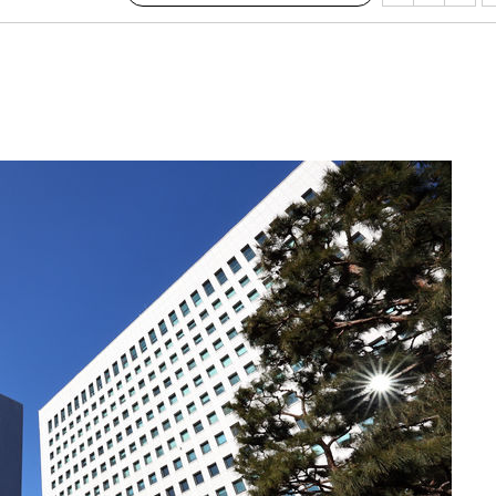
단
무'
 마쳐
부장 기소
"
협회
 교수…이
 절차 개시
액
사망