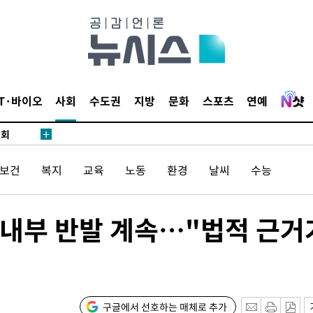
 마쳐
부장 기소
"
IT·바이오
사회
수도권
지방
문화
스포츠
연예
협회
 교수…이
 절차 개시
/보건
복지
교육
노동
환경
날씨
수능
액
내부 반발 계속…"법적 근거
사망
CDC
압수수색
구글에서 선호하는 매체로 추가
 등 9곳