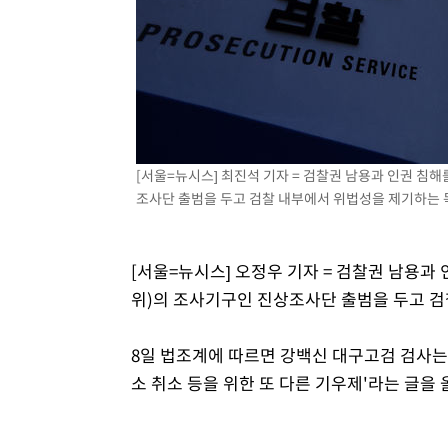
-9249초 전 >
[속보]'300억원대 사기 혐의' 차가원 대표 구속 송치
-8443초 전 >
"미 전국적 살모네라 식중독 원인은 멕시코산 할라피뇨"-- 
-6956초 전 >
[속보]경찰·노동부, HL만도 평택사업장 끼임 사망 관련 
-6837초 전 >
[속보]합수본, '투표율 허위 입력' 중앙·서울·경기도 선관위
압수수색
-6592초 전 >
[속보]원·달러 환율, 오전 9시 1423.8원
[서울=뉴시스] 최진석 기자 = 검찰권 남용과 인권 
조사단 출범을 두고 검찰 내부에서 위법성을 제기하는 목소리
[서울=뉴시스] 오정우 기자 = 검찰권 남
위)의 조사기구인 진상조사단 출범을 두고 검
8일 법조계에 따르면 강백신 대구고검 검사는
소 취소 등을 위한 또 다른 기우제'라는 글을