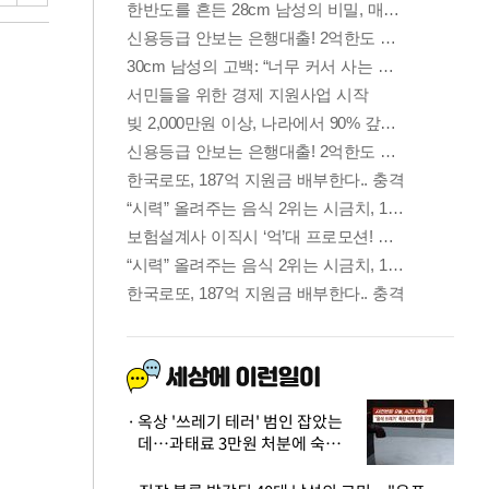
옥상 '쓰레기 테러' 범인 잡았는
데…과태료 3만원 처분에 숙박업
주 허탈