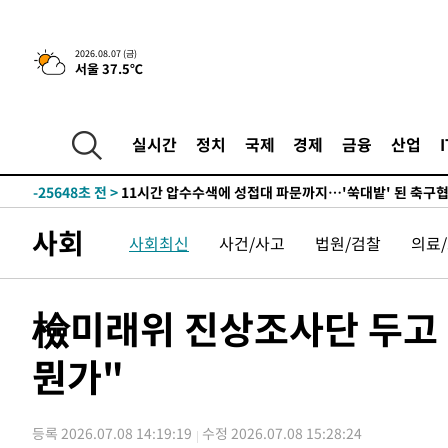
-29845초 전 >
[속보]코스피, 6200선 약보합…0.60% 내린 6258.77에
-29825초 전 >
[속보]원·달러 환율, 7.7원 내린 1416.1원 마감
2026.08.07 (금)
서울 37.5℃
-29714초 전 >
[속보] 노원서 40.1도 관측…서울, 2018년 이후 첫 40도
-26804초 전 >
[속보]종합특검, '계엄 수용공간 확보' 신용해 前교정본
-25677초 전 >
외신들도 주목한 韓축구 파문…"국민적 공분에 수사 재개
실시간
정치
국제
경제
금융
산업
-25648초 전 >
11시간 압수수색에 성접대 파문까지…'쑥대밭' 된 축구
-24670초 전 >
[속보]규제합리화위원회 부위원장에 김태유 서울대 공대
병태 후임
-21028초 전 >
[속보]국힘 윤리위, '돌려차기 발언' 진종오·서범수 징계
사회
사회최신
사건/사고
법원/검찰
의료
-16353초 전 >
[속보] 7월 중국 수출 23.9%↑ 수입 27.5%↑…무역총
25.3%↑
-13513초 전 >
[속보]'채상병 순직 책임' 임성근, 항소심도 징역 3년
-13379초 전 >
[속보]종합특검, '관저이전 봐주기 감사' 유병호 구속기소
檢미래위 진상조사단 두고 
-9979초 전 >
민주 콩고 에볼라환자 4천명 돌파, 4053명 발생 1850명 
뭔가"
-9229초 전 >
[속보]'300억원대 사기 혐의' 차가원 대표 구속 송치
-8423초 전 >
"미 전국적 살모네라 식중독 원인은 멕시코산 할라피뇨"-- 
-6936초 전 >
[속보]경찰·노동부, HL만도 평택사업장 끼임 사망 관련 
등록 2026.07.08 14:19:19
수정 2026.07.08 15:28:24
-6817초 전 >
[속보]합수본, '투표율 허위 입력' 중앙·서울·경기도 선관위