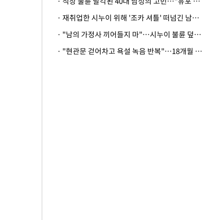
· 직장 불륜 발각된 40대 남성의 고민…"유포 동료 명예훼손·협박죄 고소 가능할까"
· 재취업한 시누이 위해 '조카 셔틀' 떠넘긴 남편…아내 "난 못한다"
· "남의 가정사 끼어들지 마"…시누이 불륜 덮으려는 남편에 억울한 아내
· "현관문 걷어차고 욕설 녹음 반복"…18개월 아기 키우는 집 뒤흔든 '앞집의 비극'