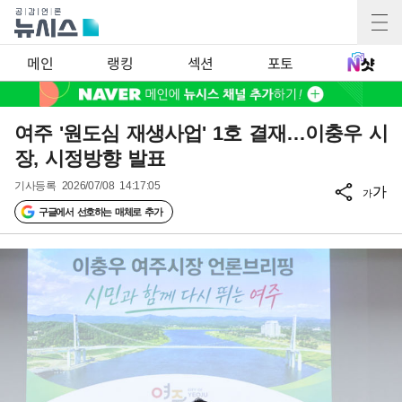
메인
랭킹
섹션
포토
여주 '원도심 재생사업' 1호 결재…이충우 시
장, 시정방향 발표
기사등록
2026/07/08 14:17:05
가
가
구글에서 선호하는 매체로 추가