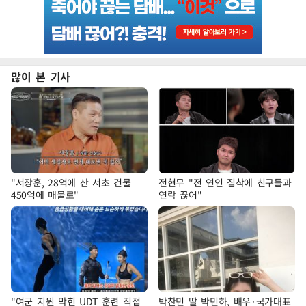
많이 본 기사
"서장훈, 28억에 산 서초 건물
전현무 "전 연인 집착에 친구들과
450억에 매물로"
연락 끊어"
"여군 지원 막힌 UDT 훈련 직접
박찬민 딸 박민하, 배우·국가대표