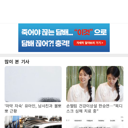
많이 본 기사
'마약 자숙' 유아인, 남사친과 볼뽀
손떨림 건강이상설 한승연…"목디
뽀 근황
스크 심해 치료 중"