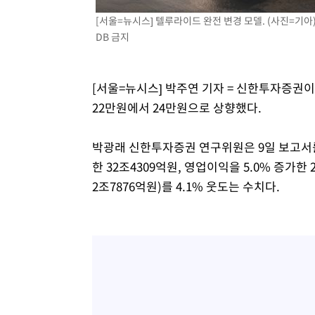
1시간 전 >
여수 오동도 해상서 모터보트 전복…1명 사망·1명 실종
[서울=뉴시스] 텔루라이드 완전 변경 모델. (사진=기아) 2
2시간 전 >
극한폭염 한풀 꺾이지만…'낮 최고 35도' 무더위, 열대야 계
DB 금지
날씨]
3시간 전 >
축구협회 "압수수색·성접대 논란 사과…쇄신의 기회로 삼겠
3시간 전 >
[속보]'압수수색·성접대 논란' 축구협회 "실망과 걱정 안겨드
[서울=뉴시스] 박주연 기자 = 신한투자증권이
6시간 전 >
'최고 37도' 폭염 지속…강원동해안 최대 150㎜ 비
22만원에서 24만원으로 상향했다.
8시간 전 >
[속보]뉴욕증시 상승 마감…S&P 0.6% 나스닥 1.3%↑
박광래 신한투자증권 연구위원은 9일 보고서를 
한 32조4309억원, 영업이익을 5.0% 증가
2조7876억원)를 4.1% 웃도는 수치다.