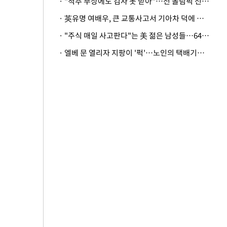
· "척추 부상에도 검사 못 받아"…전 올림픽 선수, 美봅슬레이협회 상대 소송
· 英유명 여배우, 큰 교통사고서 기아차 덕에 살았다
· "주식 매일 사고판다"는 美 젊은 남성들…64%가 "나는 인생의 패배자“
· 엘베 문 열리자 지팡이 '퍽'…노인의 택배기사 폭행 이유