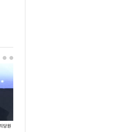
권리당원
무더위 잊는 도심형 여름 축제 '2026 서울 바캉스
용산어린이정원 앞
페스티벌'