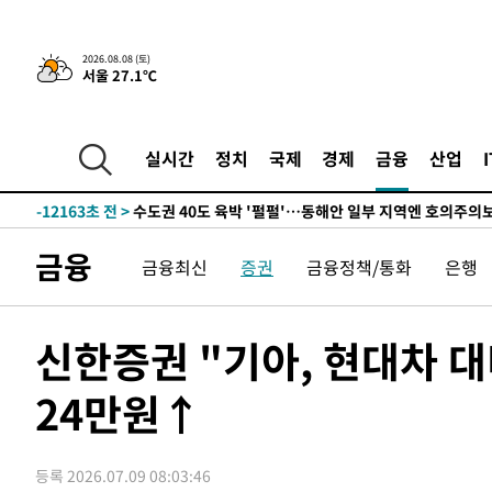
한민수·김용 순
-20586초 전 >
[속보]김민석, 與 전대 당원투표 누적 득표율 45.42%로 
청래 44.56%
-19868초 전 >
[속보]與 대표 경선 제주·인천 당원투표…金 47.75%·
2026.08.08 (토)
서울 27.1℃
42.08%·宋 10.17%
-19402초 전 >
이강인 "아틀레티코 이적 기뻐…등번호 7번 의미보단 팀 
것"
-19337초 전 >
[속보]與 당대표 경선, 제주·인천 권리당원 투표 김민석 
-13111초 전 >
낮 최고 35도 '무더위'…동해안 시간당 30㎜ '강한 비'[
실시간
정치
국제
경제
금융
산업
-12381초 전 >
[속보]이강인 "감독님이 원하는 마음 느꼈고, 많은 트로피
틀레티코 이적"
-12163초 전 >
수도권 40도 육박 '펄펄'…동해안 일부 지역엔 호의주의
-11132초 전 >
온열질환 사망자 3명 늘어…누적 환자 3000명 돌파
금융
금융최신
증권
금융정책/통화
은행
-5077초 전 >
강릉에 시간당 81.4㎜ 물폭탄…도로 잠기고 담벼락 붕괴
-1184초 전 >
백운산서 80년근 천종산삼 9뿌리 발견…감정가 1.3억원
18분 전 >
선재도서 해루질 나섰다 실종 60대, 닷새 만에 숨진 채 발견
신한증권 "기아, 현대차 대
59분 전 >
남자 농구, 나고야 아시안게임서 '홈팀' 일본과 한일전
24만원↑
1시간 전 >
여수 오동도 해상서 모터보트 전복…1명 사망·1명 실종
2시간 전 >
극한폭염 한풀 꺾이지만…'낮 최고 35도' 무더위, 열대야 계
날씨]
3시간 전 >
축구협회 "압수수색·성접대 논란 사과…쇄신의 기회로 삼겠
등록 2026.07.09 08:03:46
3시간 전 >
[속보]'압수수색·성접대 논란' 축구협회 "실망과 걱정 안겨드