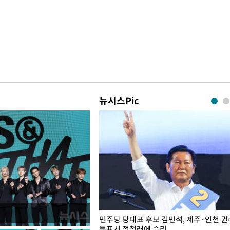
뉴시스Pic
슨 일이? [뉴시스국회토pic]
민주당 당대표 후보 김민석, 제주·인천 
투표서 정청래에 승리