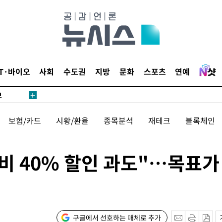
1위… 정
鄭
위해 뛸
승리
내일날씨]
IT·바이오
사회
수도권
지방
문화
스포츠
연예
 원해 아
보
보험/카드
시황/환율
종목분석
재테크
블록체인
비 40% 할인 과도"…목표가
속[다음주
다"
구글에서 선호하는 매체로 추가
려 죄송"