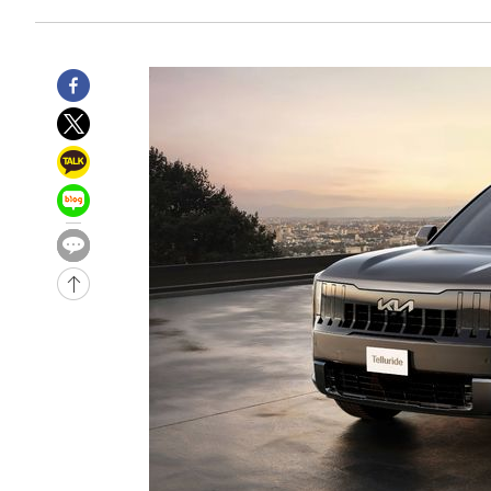
6시간 전 >
'최고 37도' 폭염 지속…강원동해안 최대 150㎜ 비
8시간 전 >
[속보]뉴욕증시 상승 마감…S&P 0.6% 나스닥 1.3%↑
-29606초 전 >
이란 "호르무즈 재개방 합의 근접…美 배상 선행돼야"
-20653초 전 >
[속보]與최고위원 제주·인천 순회경선…박선원·최민희
한민수·김용 순
-20606초 전 >
[속보]김민석, 與 전대 당원투표 누적 득표율 45.42%로 
청래 44.56%
-19888초 전 >
[속보]與 대표 경선 제주·인천 당원투표…金 47.75%·
42.08%·宋 10.17%
-19422초 전 >
이강인 "아틀레티코 이적 기뻐…등번호 7번 의미보단 팀 
것"
-19357초 전 >
[속보]與 당대표 경선, 제주·인천 권리당원 투표 김민석 
-13131초 전 >
낮 최고 35도 '무더위'…동해안 시간당 30㎜ '강한 비'[
-12401초 전 >
[속보]이강인 "감독님이 원하는 마음 느꼈고, 많은 트로피
틀레티코 이적"
-12183초 전 >
수도권 40도 육박 '펄펄'…동해안 일부 지역엔 호의주의
-11152초 전 >
온열질환 사망자 3명 늘어…누적 환자 3000명 돌파
-5097초 전 >
강릉에 시간당 81.4㎜ 물폭탄…도로 잠기고 담벼락 붕괴
-1204초 전 >
백운산서 80년근 천종산삼 9뿌리 발견…감정가 1.3억원
18분 전 >
선재도서 해루질 나섰다 실종 60대, 닷새 만에 숨진 채 발견
59분 전 >
남자 농구, 나고야 아시안게임서 '홈팀' 일본과 한일전