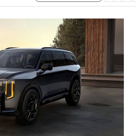
·서미화·
1위… 정
鄭
위해 뛸
승리
내일날씨]
 원해 아
보