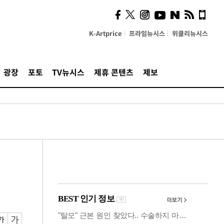
사이 해답 찾았죠"…알을
깨고 나온 '초자아'
K-Artprice
프라임뉴시스
위클리뉴시스
광장
포토
TV뉴시스
제휴 콘텐츠
제보