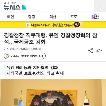
메인
랭킹
섹션
포토
경찰청장 직무대행, 유엔 경찰청장회의 참
석…국제공조 강화
기사등록
2026/07/09 09:00:00
가
가
구글에서 선호하는 매체로 추가
유엔·FBI 등과 치안협력 강화
재외국민 보호·K-치안 외교 확대