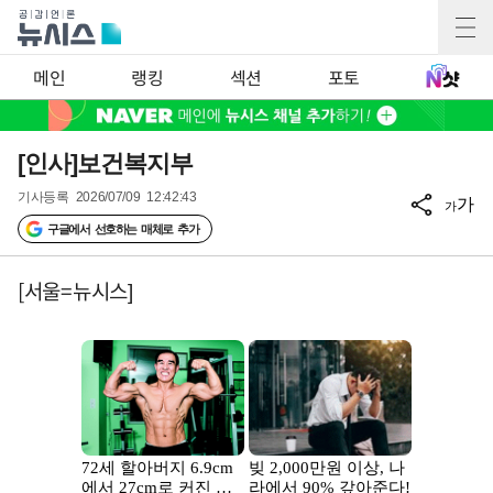
메인
랭킹
섹션
포토
[인사]보건복지부
기사등록
2026/07/09 12:42:43
가
가
구글에서 선호하는 매체로 추가
[서울=뉴시스]