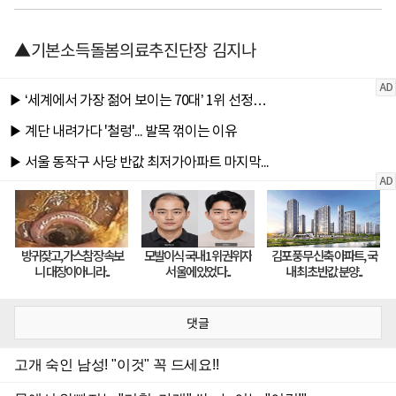
▲기본소득돌봄의료추진단장 김지나
댓글