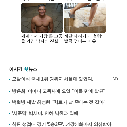
이시간
핫
뉴스
방은희, 어머니 고독사에 오열 "이틀 만에 발견"
백혈병 재발 최성원 "치료가 날 죽이는 것 같아"
'서준맘' 박세미, 연하 남친과 열애
심판 성접대 경기 '5승2무'…4강신화마저 의심받아