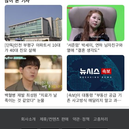
많이 본 기사
[단독]인천 부평구 아파트서 10대
'서준맘' 박세미, 연하 남자친구와
가 40대 친모 살해
열애 "결혼 생각도"
백혈병 재발 최성원 "치료가 날
[속보]이 대통령 "부동산 공급 기
죽이는 것 같았다" 눈물
존 사고방식 매달리지 말고 과감
히 실천"
회사소개
제휴/컨텐츠 판매
약관·정책
고충처리