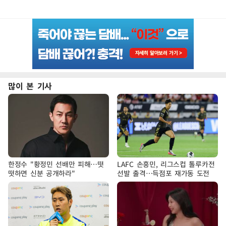
많이 본 기사
한정수 "황정민 선배만 피해…떳
LAFC 손흥민, 리그스컵 톨루카전
떳하면 신분 공개하라"
선발 출격…득점포 재가동 도전