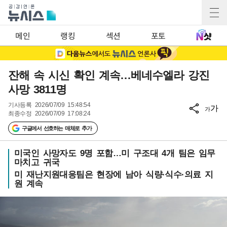
메인
랭킹
섹션
포토
잔해 속 시신 확인 계속…베네수엘라 강진
사망 3811명
기사등록
2026/07/09 15:48:54
가
가
최종수정
2026/07/09 17:08:24
구글에서 선호하는 매체로 추가
미국인 사망자도 9명 포함…미 구조대 4개 팀은 임무
마치고 귀국
미 재난지원대응팀은 현장에 남아 식량·식수·의료 지
원 계속