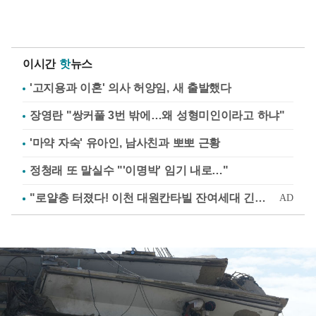
이시간
핫
뉴스
'고지용과 이혼' 의사 허양임, 새 출발했다
장영란 "쌍커풀 3번 밖에…왜 성형미인이라고 하냐"
'마약 자숙' 유아인, 남사친과 뽀뽀 근황
정청래 또 말실수 "'이명박' 임기 내로…"