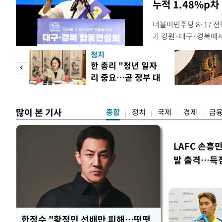
누적 1.48%p차
더불어민주당 8·17 
가 강원·대구·경북에
48.54%(1만8977
정치
를 1622표(4.14%p
만 피
한 총리 "청년 일자
·인천 권리당원 투표에
리 중요…곧 정부 대
적 합산(가중치 미반영)
공개
책"
많이 본 기사
종합
정치
국제
경제
금
LAFC 손흥
발 출격…득
한정수 "황정민 선배만 피해…떳떳