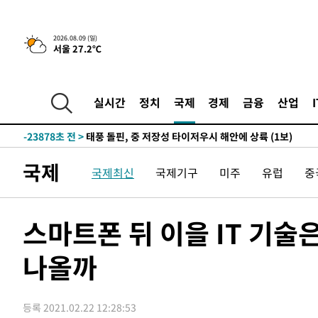
3시간 전 >
콜롬비아 신임 우파 대통령 취임 하루만에 차량폭탄 폭발 사건
2026.08.09 (일)
서울 27.2℃
-30720초 전 >
'AT마드리드 7번' 이강인, 맨시티 상대로 비공식 데뷔전
-30222초 전 >
[속보]'AT마드리드 7번' 이강인, 맨시티 상대로 비공식 
-28286초 전 >
네타냐후, 트럼프의 가자 평화 2차 15개조 평화안 '거부'
실시간
정치
국제
경제
금융
산업
-24882초 전 >
이강인 ATM 입단식에 '상암벌 들썩'…"세계적인 선수 
-23878초 전 >
태풍 돌핀, 중 저장성 타이저우시 해안에 상륙 (1보)
-21224초 전 >
AT마드리드 데뷔 앞둔 이강인, 맨시티전 선발 대신 '벤치 
국제
국제최신
국제기구
미주
유럽
중
-19854초 전 >
[속보]與 강원·TK 당원투표 합산 김민석 48.54%로 
44.40%
-19188초 전 >
與 강원·TK 당원투표 합산 김민석 46.01%로 승리…정
44.53%
-19028초 전 >
[속보]與전대 권리당원투표…강원·경북 김민석, 대구 정
스마트폰 뒤 이을 IT 기술
-18835초 전 >
[속보]與 당대표 경선, 경북 권리당원 투표 김민석 47.3
45.71%
나올까
-18737초 전 >
[속보]與 당대표 경선, 대구 권리당원 투표 정청래 47.8
46.35%
-18534초 전 >
[속보]與 당대표 경선, 강원 권리당원 투표 김민석 승리…5
득표
-16452초 전 >
"일본축구협회, 대한축구협회 성 접대 의혹 심판 조사"
등록 2021.02.22 12:28:53
-9094초 전 >
[속보]장은수, KLPGA 제주삼다수 역전 우승…데뷔 10년 