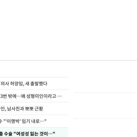
 의사 허양임, 새 출발했다
장영란 "쌍커풀 3번 밖에…왜 성형미인이라고 하냐"
아인, 남사친과 뽀뽀 근황
 "'이명박' 임기 내로…"
출 수술 "여성성 잃는 것이…"