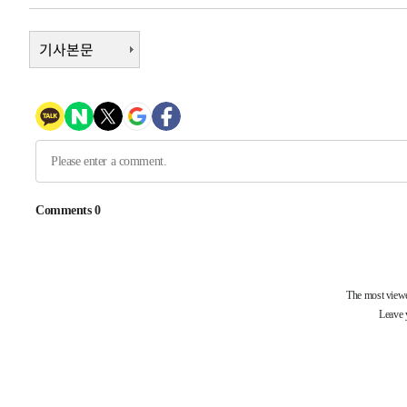
상
-4459초 전 >
"얼마나 더웠으면"…안동 물길공원서 헤엄친 구렁이 '소동
-4386초 전 >
기사본문
손흥민, 68분 뛰고 2경기 침묵…LAFC, 톨루카에 1-0 승리
-3658초 전 >
'2경기 연속 침묵' 손흥민, 톨루카전 68분만 뛰고 슈팅 0개
-2410초 전 >
이강인, 오늘 서울서 AT마드리드 입단식…'전례 없는 특급
2시간 전 >
'여긴 20도, 저긴 50도'…열화상 카메라로 본 폭염 저감시설 
3시간 전 >
콜롬비아 신임 우파 대통령 취임 하루만에 차량폭탄 폭발 사건
-30720초 전 >
'AT마드리드 7번' 이강인, 맨시티 상대로 비공식 데뷔전
-30222초 전 >
[속보]'AT마드리드 7번' 이강인, 맨시티 상대로 비공식 
-28286초 전 >
네타냐후, 트럼프의 가자 평화 2차 15개조 평화안 '거부'
-24882초 전 >
이강인 ATM 입단식에 '상암벌 들썩'…"세계적인 선수 
-23878초 전 >
태풍 돌핀, 중 저장성 타이저우시 해안에 상륙 (1보)
-21224초 전 >
AT마드리드 데뷔 앞둔 이강인, 맨시티전 선발 대신 '벤치 
-19854초 전 >
[속보]與 강원·TK 당원투표 합산 김민석 48.54%로 
44.40%
-19188초 전 >
與 강원·TK 당원투표 합산 김민석 46.01%로 승리…정
44.53%
-19028초 전 >
[속보]與전대 권리당원투표…강원·경북 김민석, 대구 정
-18835초 전 >
[속보]與 당대표 경선, 경북 권리당원 투표 김민석 47.3