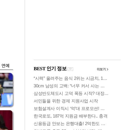
금융
박
변동성 커진 코스
연
피…거래대금 올해
최저
연예