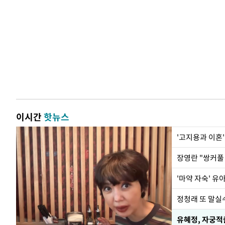
이시간
핫뉴스
'고지용과 이혼'
'마약 자숙' 유
정청래 또 말실수
유혜정, 자궁적