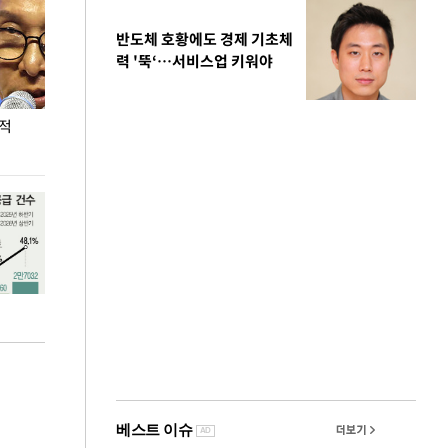
반도체 호황에도 경제 기초체
력 '뚝‘…서비스업 키워야
누적
용산·강남·서초 유휴부지까지…세제 이은 '영끌'
폭염 속 주말 풍
공급대책 윤곽