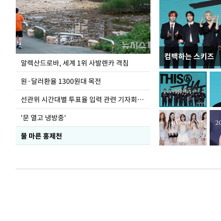
컴백하는 스키즈
극한 폭염에 바닥
알렉산드로바, 세계 1위 사발렌카 격침
도
원·달러환율 1300원대 목전
선관위 시간대별 투표율 입력 관련 기자회견하는 주진우 의원
'문 열고 냉방중'
물 마른 홍제천