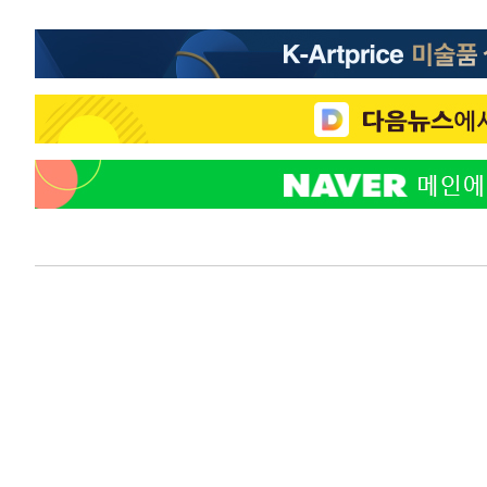
45.71%
-18737초 전 >
[속보]與 당대표 경선, 대구 권리당원 투표 정청래 47.8
46.35%
-18534초 전 >
[속보]與 당대표 경선, 강원 권리당원 투표 김민석 승리…5
득표
-16452초 전 >
"일본축구협회, 대한축구협회 성 접대 의혹 심판 조사"
-9094초 전 >
[속보]장은수, KLPGA 제주삼다수 역전 우승…데뷔 10년 
상
-4459초 전 >
"얼마나 더웠으면"…안동 물길공원서 헤엄친 구렁이 '소동
-4386초 전 >
손흥민, 68분 뛰고 2경기 침묵…LAFC, 톨루카에 1-0 승리
-3658초 전 >
'2경기 연속 침묵' 손흥민, 톨루카전 68분만 뛰고 슈팅 0개
-2410초 전 >
이강인, 오늘 서울서 AT마드리드 입단식…'전례 없는 특급
2시간 전 >
'여긴 20도, 저긴 50도'…열화상 카메라로 본 폭염 저감시설 
3시간 전 >
콜롬비아 신임 우파 대통령 취임 하루만에 차량폭탄 폭발 사건