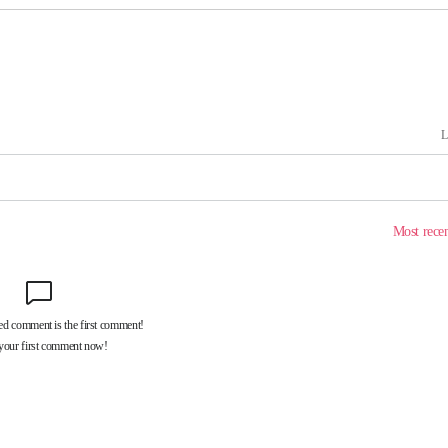
'
(종합)
대우'
'온도차'
데뷔전
되길"
시작'
승리…정청래
청래
청래 승리
7%·정청래