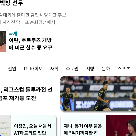
 박빙 선두
전당대회에 출마한 김민석 당대표 후보
서 치러진 당대표 순회경선에서
표)를 얻어 상대 경쟁주자인 정청래 후보
국제
경제
) 차로 제치고 1위를 차지했다. 전날 제주
이란, 호르무즈 개방
세제·토허제 엇
서도 김 후보가 앞섰다. 이에 따라 누
에 미군 철수 등 요구
자…실거주 유예 
에서도 김 후보(46.01%)가
장 검토
융
산업
IT·바이오
사회
수도권
지방
문화
스포츠
민, 리그스컵 톨루카전 선
점포 재가동 도전
이강인, 오늘 서울서
제니, 동거 여부 물음
AT마드리드 입단
에 "여기까지만 하