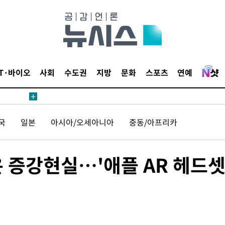
데뷔전
IT·바이오
사회
수도권
지방
문화
스포츠
연예
되길"
시작'
국
일본
아시아/오세아니아
중동/아프리카
승리…정청래
청래
청래 승리
은 증강현실…'애플 AR 헤드셋
7%·정청래
2%·김민석
0.30%
차에 첫 정