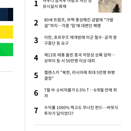
사우디 남서부 아람코 자잔 정
1
1
라"
유시설서 화재
톨루카전 선발 출
80세 트럼프, 부쩍 풍성해진 금발에 "가발
2
2
설"까지…각종 '밈'에 대변인 해명
마드리드 입단
이란, 호르무즈 재개방에 미군 철수·공격 영
3
3
구중단 등 요구
"여기까지만 하자"
제13호 태풍 돌핀 중국 저장성 상륙 임박…
4
4
상하이 등 서 50만명 이상 대피
'…열화상 카메라로 본
젤렌스키 "북한, 러시아에 최대 5만명 파병
5
5
결정"
잔 정유시설서 화재
7월 中 소비자물가 0.5%↑…6개월 만에 최
6
6
저
침묵…LAFC, 톨루
수익률 1000% 찍고도 무너진 펀드…버핏식
7
7
투자가 답이었다?