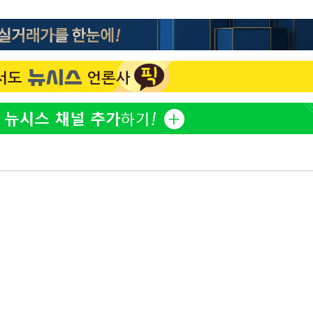
한정수 "황정민 선배만 피
1
해…떳떳하면 신분 공개하
2%·김민석
0.30%
LAFC 손흥민, 리그스컵 
2
격…득점포 재가동 도전
차에 첫 정
이강인, 오늘 서울서 AT
3
'
식…'전례 없는 특급대우'
(종합)
제니, 동거 여부 물음에 
4
웃음
대우'
'여긴 20도, 저긴 50도
'온도차'
5
폭염 저감시설 '온도차'
사우디 남서부 아람코 자
6
손흥민, 68분 뛰고 2경기 
7
카에 1-0 승리(종합)