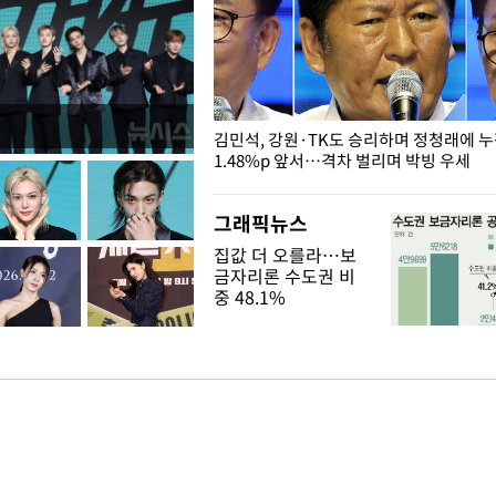
 드러난 홍제천…물고기 떼죽음
김민석, 강원·TK도 승리하며 정청래에 
1.48%p 앞서…격차 벌리며 박빙 우세
그래픽뉴스
집값 더 오를라…보
금자리론 수도권 비
중 48.1%