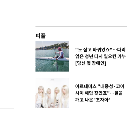
피플
"노 잡고 바뀌었죠"…다리
잃은 청년 다시 일으킨 카누
[당신 옆 장애인]
아르테미스 "대중성·코어
사이 해답 찾았죠"…알을
깨고 나온 '초자아'