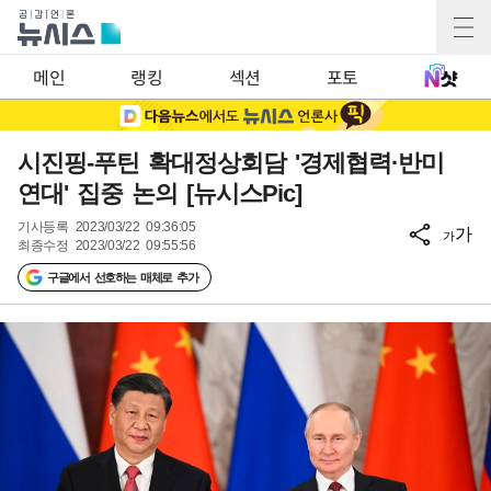
메인
랭킹
섹션
포토
시진핑-푸틴 확대정상회담 '경제협력·반미
연대' 집중 논의 [뉴시스Pic]
기사등록
2023/03/22 09:36:05
가
가
최종수정
2023/03/22 09:55:56
구글에서 선호하는 매체로 추가