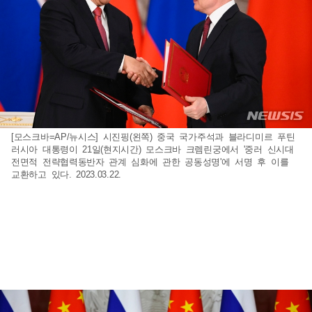
[모스크바=AP/뉴시스] 시진핑(왼쪽) 중국 국가주석과 블라디미르 푸틴
러시아 대통령이 21일(현지시간) 모스크바 크렘린궁에서 '중러 신시대
전면적 전략협력동반자 관계 심화에 관한 공동성명'에 서명 후 이를
교환하고 있다. 2023.03.22.