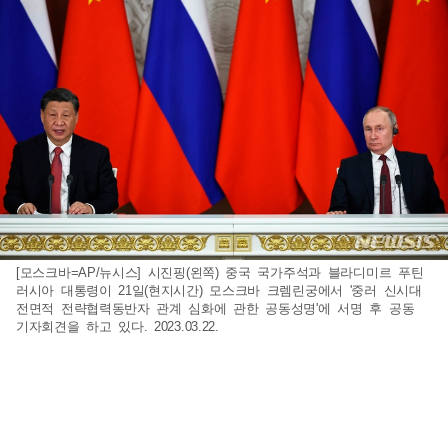
[모스크바=AP/뉴시스] 시진핑(왼쪽) 중국 국가주석과 블라디미르 푸틴
러시아 대통령이 21일(현지시간) 모스크바 크렘린궁에서 '중러 신시대
전면적 전략협력동반자 관계 심화에 관한 공동성명'에 서명 후 공동
기자회견을 하고 있다. 2023.03.22.