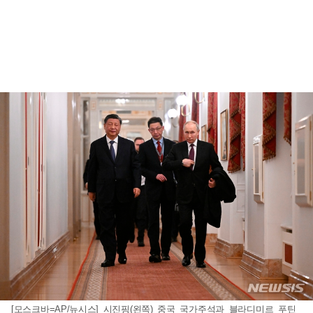
[모스크바=AP/뉴시스] 시진핑(왼쪽) 중국 국가주석과 블라디미르 푸틴