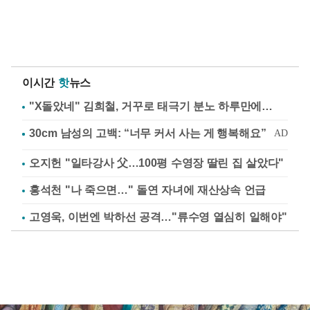
이시간
핫
뉴스
"X돌았네" 김희철, 거꾸로 태극기 분노 하루만에…
오지헌 "일타강사 父…100평 수영장 딸린 집 살았다"
홍석천 "나 죽으면…" 돌연 자녀에 재산상속 언급
고영욱, 이번엔 박하선 공격…"류수영 열심히 일해야"