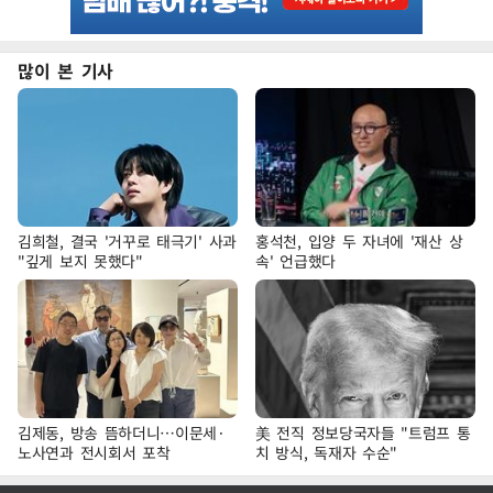
많이 본 기사
김희철, 결국 '거꾸로 태극기' 사과
홍석천, 입양 두 자녀에 '재산 상
"깊게 보지 못했다"
속' 언급했다
김제동, 방송 뜸하더니…이문세·
美 전직 정보당국자들 "트럼프 통
노사연과 전시회서 포착
치 방식, 독재자 수순"