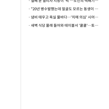
· 엘베 문 열리자 지팡이 '퍽'…노인의 택배기사 폭행 이유
· "20년 병수발했는데 얼굴도 모르는 동생이 유산 절반을"…배다른 형제 상속권 있을까
· 냄비 태우고 욕실 물바다…'치매 의심' 시어머니 검사 권유했다가 '날벼락'
· 새벽 식당 몰래 들어와 테이블서 '쿨쿨'…토사물 남기고 사라진 남성