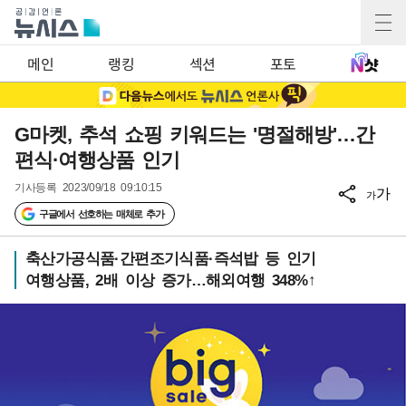
메인
랭킹
섹션
포토
G마켓, 추석 쇼핑 키워드는 '명절해방'…간
편식·여행상품 인기
기사등록
2023/09/18 09:10:15
가
가
구글에서 선호하는 매체로 추가
축산가공식품·간편조기식품·즉석밥 등 인기
여행상품, 2배 이상 증가…해외여행 348%↑