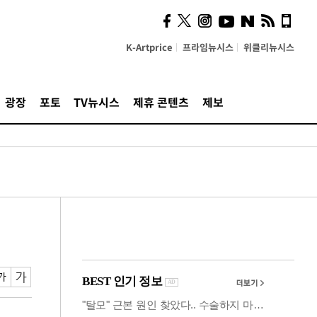
사이 해답 찾았죠"…알을
깨고 나온 '초자아'
K-Artprice
프라임뉴시스
위클리뉴시스
광장
포토
TV뉴시스
제휴 콘텐츠
제보