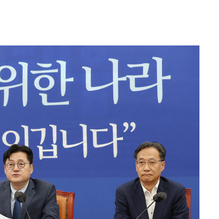
겠다"
겨드려 죄