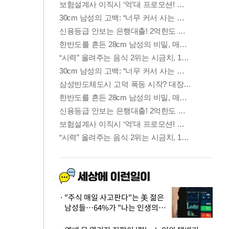
"주식 매일 사고판다"는 美 젊은
남성들…64%가 "나는 인생의
패배자“