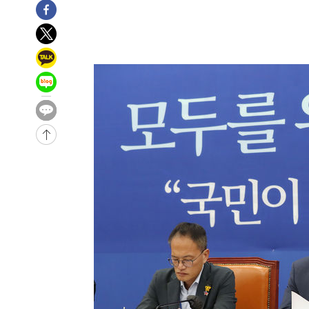
주 날씨]
-9275초 전 >
축구협회 "압수수색·성접대 논란 사과…쇄신의 기회로 삼
-7792초 전 >
[속보]'압수수색·성접대 논란' 축구협회 "실망과 걱정 안
송"
59분 전 >
'최고 37도' 폭염 지속…강원동해안 최대 150㎜ 비
2시간 전 >
[속보]뉴욕증시 상승 마감…S&P 0.6% 나스닥 1.3%↑