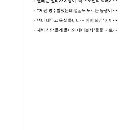
· 엘베 문 열리자 지팡이 '퍽'…노인의 택배기사 폭행 이유
· "20년 병수발했는데 얼굴도 모르는 동생이 유산 절반을"…배다른 형제 상속권 있을까
· 냄비 태우고 욕실 물바다…'치매 의심' 시어머니 검사 권유했다가 '날벼락'
· 새벽 식당 몰래 들어와 테이블서 '쿨쿨'…토사물 남기고 사라진 남성