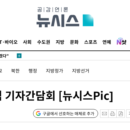
견
 계속[다음
IT·바이오
사회
수도권
지방
문화
스포츠
연예
겠다"
겨드려 죄
교
북한
행정
지방정가
지방선거
 기자간담회 [뉴시스Pic]
견
구글에서 선호하는 매체로 추가
 계속[다음