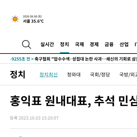
-21390초 전 >
백운산서 80년근 천종산삼 9뿌리 발견…감정가 1.3억원
-19100초 전 >
선재도서 해루질 나섰다 실종 60대, 닷새 만에 숨진 채 발
2026.08.08 (토)
서울 35.6℃
-16634초 전 >
남자 농구, 나고야 아시안게임서 '홈팀' 일본과 한일전
-16010초 전 >
여수 오동도 해상서 모터보트 전복…1명 사망·1명 실종
-12237초 전 >
극한폭염 한풀 꺾이지만…'낮 최고 35도' 무더위, 열대야
실시간
정치
국제
경제
금융
산업
주 날씨]
-9255초 전 >
축구협회 "압수수색·성접대 논란 사과…쇄신의 기회로 삼
-7772초 전 >
[속보]'압수수색·성접대 논란' 축구협회 "실망과 걱정 안
송"
1시간 전 >
'최고 37도' 폭염 지속…강원동해안 최대 150㎜ 비
정치
정치최신
청와대
국회/정당
국방/외
2시간 전 >
[속보]뉴욕증시 상승 마감…S&P 0.6% 나스닥 1.3%↑
-31358초 전 >
온열질환 사망자 3명 늘어…누적 환자 3000명 돌파
-25303초 전 >
강릉에 시간당 81.4㎜ 물폭탄…도로 잠기고 담벼락 붕괴
홍익표 원내대표, 추석 민심
-21410초 전 >
백운산서 80년근 천종산삼 9뿌리 발견…감정가 1.3억원
-19120초 전 >
선재도서 해루질 나섰다 실종 60대, 닷새 만에 숨진 채 발
등록 2023.10.03 15:20:07
-16654초 전 >
남자 농구, 나고야 아시안게임서 '홈팀' 일본과 한일전
-16030초 전 >
여수 오동도 해상서 모터보트 전복…1명 사망·1명 실종
-12257초 전 >
극한폭염 한풀 꺾이지만…'낮 최고 35도' 무더위, 열대야