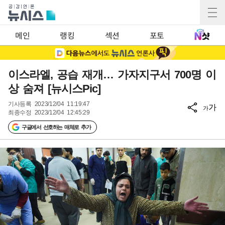
메인
랭킹
섹션
포토
이스라엘, 공습 재개… 가자지구서 700명 이
상 숨져 [뉴시스Pic]
기사등록
2023/12/04 11:19:47
가
가
최종수정
2023/12/04 12:45:29
구글에서 선호하는 매체로 추가