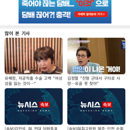
많이 본 기사
유혜정, 자궁적출 수술 고백 "여성
김정렬 "친형 군대서 구타로 사
성을 잃는 것이…"
망…유골 못 찾아"
[속보]김민석, 與 전대 당원투표
[속보]與최고위원 제주·인천 순회