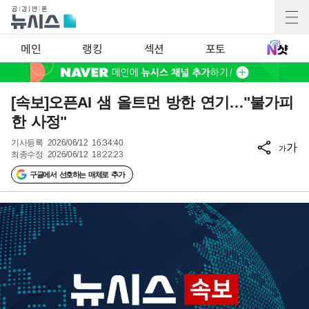
메인
랭킹
섹션
포토
[속보]오픈AI 샘 올트먼 방한 연기…"불가피
한 사정"
기사등록
2026/06/12 16:34:40
가
가
최종수정
2026/06/12 18:22:23
구글에서 선호하는 매체로 추가