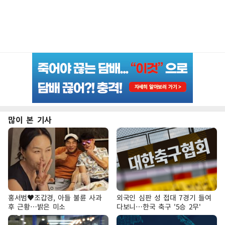
많이 본 기사
홍서범♥조갑경, 아들 불륜 사과
외국인 심판 성 접대 7경기 들여
후 근황…밝은 미소
다보니…한국 축구 '5승 2무'