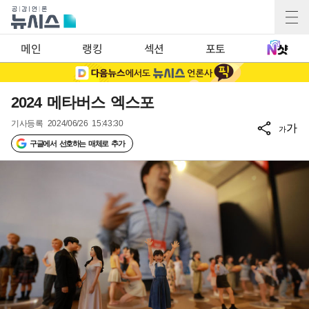
메인
랭킹
섹션
포토
2024 메타버스 엑스포
기사등록
2024/06/26 15:43:30
가
가
구글에서 선호하는 매체로 추가