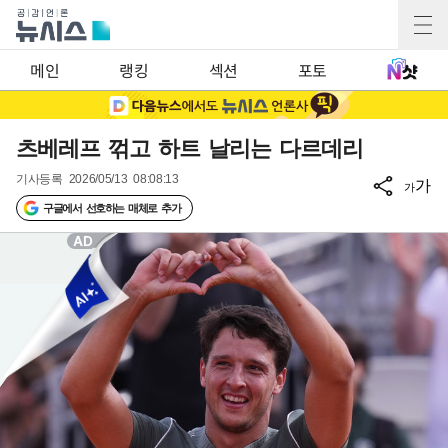
메인
랭킹
섹션
포토
츠베레프 꺾고 하트 날리는 다르데리
기사등록
2026/05/13 08:08:13
가
가
구글에서 선호하는 매체로 추가