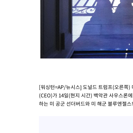
[워싱턴=AP/뉴시스] 도널드 트럼프(오른쪽)
(CEO)가 14일(현지 시간) 백악관 사우스론에
하는 미 공군 선더버드와 미 해군 블루엔젤스의 합