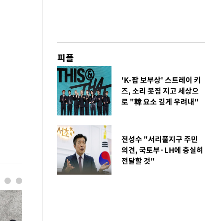
피플
'K-팝 보부상' 스트레이 키
즈, 소리 봇짐 지고 세상으
로 "韓 요소 깊게 우려내"
전성수 "서리풀지구 주민
의견, 국토부·LH에 충실히
전달할 것"