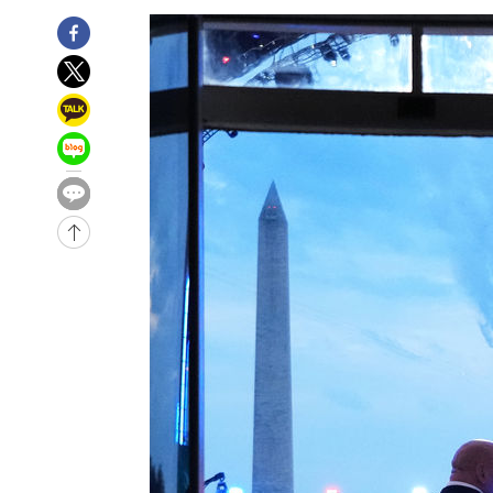
-18787초 전 >
"여기 떨어졌다"…다누리, 스페이스X 로켓 달 충돌 흔적
-15832초 전 >
손흥민, 5경기 연속골 실패…LAFC는 승부차기 끝 과달
-8433초 전 >
내일까지 39도 '펄펄'…기상청 "태풍 지나며 폭염 잠시 꺾
-8070초 전 >
트럼프, 한국계 진보 주지사 후보 맹공…"공산주의가 최대
-8048초 전 >
"美간섭에 합의 지연"…트럼프, '이란 호르무즈 통제권' 
-4568초 전 >
[속보]산업장관 "李정부, 원전 반대 안해…안정 전력 위해
-3265초 전 >
[속보]경찰, '홍명보 선임 논란' 대한축구협회·축구회관 
-29468초 전 >
[속보]합참 "北 발사체는 단거리탄도미사일…감시·경계
화"
-29216초 전 >
日방위성, 北이 동해로 쏜 발사체는 탄도미사일 가능성
-27646초 전 >
[속보] SKT, 에이닷 서비스 장애 발생…"원인 파악 중"
-27052초 전 >
[속보]합참 "북, 동해상으로 미상 발사체 발사"
-26448초 전 >
'낮 최고 39도' 불볕더위…한밤 열대야도 계속[내일날씨]
-26407초 전 >
[속보]7~9일 프로야구 3연전도 폭염 취소…11일 재개
-26069초 전 >
"韓 외환시장 개입 관측 배경엔 美의 대한국 무역적자 있
-25896초 전 >
'월드컵 탈락 후폭풍' 축구협회…초유의 압수수색에 '충격
-25736초 전 >
서울 낮 37.9도, 올여름 최고치 경신…영등포 순간 '40도