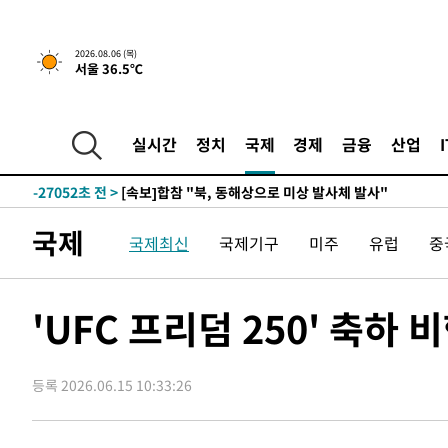
2026.08.06 (목)
서울 36.5℃
-3265초 전 >
[속보]경찰, '홍명보 선임 논란' 대한축구협회·축구회관 
-29468초 전 >
[속보]합참 "北 발사체는 단거리탄도미사일…감시·경계
화"
-29216초 전 >
日방위성, 北이 동해로 쏜 발사체는 탄도미사일 가능성
실시간
정치
국제
경제
금융
산업
-27646초 전 >
[속보] SKT, 에이닷 서비스 장애 발생…"원인 파악 중"
-27052초 전 >
[속보]합참 "북, 동해상으로 미상 발사체 발사"
-26448초 전 >
'낮 최고 39도' 불볕더위…한밤 열대야도 계속[내일날씨]
국제
국제최신
국제기구
미주
유럽
중
-26407초 전 >
[속보]7~9일 프로야구 3연전도 폭염 취소…11일 재개
-26069초 전 >
"韓 외환시장 개입 관측 배경엔 美의 대한국 무역적자 있
-25896초 전 >
'월드컵 탈락 후폭풍' 축구협회…초유의 압수수색에 '충격
'UFC 프리덤 250' 축하
-25736초 전 >
서울 낮 37.9도, 올여름 최고치 경신…영등포 순간 '40도
-25298초 전 >
[속보]종합특검, 대검 추가 압수수색…내란 중요임무종사
등록 2026.06.15 10:33:26
-21393초 전 >
[속보]코스닥, 800p 회복…0.26% 오른 801.67 마감
-21323초 전 >
[속보]코스피, 301.88포인트(4.58%) 내린 6296.38 마
-21188초 전 >
[속보]원·달러 환율, 0.7원 내린 1423.8원 마감