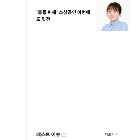
'홈플 피해' 소상공인 이번에
도 뒷전