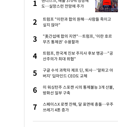
글
샌디스크, 매출 370% 성장에
1
1
도…실망스런 전망에 주가
5%↓
 재산 잃고 필리핀
트럼프 "이란과 합의 원해…사람들 죽이고
2
2
싶지 않아"
 미반환은 고도의
"美간섭에 합의 지연"…트럼프, '이란 호르
3
3
무즈 통제권' 수용할까
입힌다…AI 로봇 연
트럼프, 한국계 진보 주지사 후보 맹공…"공
4
4
산주의가 최대 위협"
이 안 된다"
구글 수석 과학자 제프 딘, 퇴사…'알파고 아
5
5
버지' 딥마인드 CEO도 교체
"짝짝이 눈 탈출"
미 워싱턴주 스포캔 시의 통제불능 3개 산불,
6
6
방화선 일부 구축
인간들이 이 꼴 만
스페이스X 로켓 잔해, 달 표면에 충돌…우주
7
7
격한 반응
쓰레기 4톤 증가