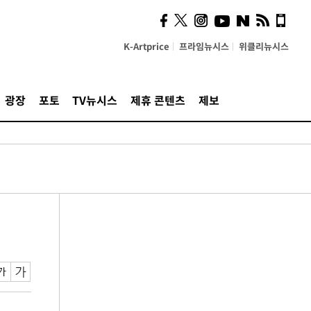
K-Artprice
프라임뉴시스
위클리뉴시스
광장
포토
TV뉴시스
제휴 콘텐츠
제보