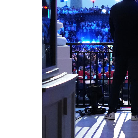
-25298초 전 >
[속보]종합특검, 대검 추가 압수수색…내란 중요임무종사
-21393초 전 >
[속보]코스닥, 800p 회복…0.26% 오른 801.67 마감
-21323초 전 >
[속보]코스피, 301.88포인트(4.58%) 내린 6296.38 마
-21188초 전 >
[속보]원·달러 환율, 0.7원 내린 1423.8원 마감
-18787초 전 >
"여기 떨어졌다"…다누리, 스페이스X 로켓 달 충돌 흔적
-15832초 전 >
손흥민, 5경기 연속골 실패…LAFC는 승부차기 끝 과달
-8433초 전 >
내일까지 39도 '펄펄'…기상청 "태풍 지나며 폭염 잠시 꺾
-8070초 전 >
트럼프, 한국계 진보 주지사 후보 맹공…"공산주의가 최대
-8048초 전 >
"美간섭에 합의 지연"…트럼프, '이란 호르무즈 통제권' 
-4568초 전 >
[속보]산업장관 "李정부, 원전 반대 안해…안정 전력 위해
-3265초 전 >
[속보]경찰, '홍명보 선임 논란' 대한축구협회·축구회관 