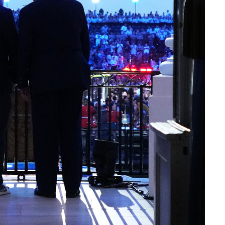
정보석 "황정음 전 남편 서
1
서글한 인상이었는데…"
 혐의
황기순 "원정 도박으로 전
2
감
도피"
이승기 측 "차가원 전세금
3
 포착
사기 수법…엄벌 원해"
라하라 격파
정부, 전 산업에 'AI 옷' 
4
인다"
1000대 보급 추진
 위협"
바다, 워터밤 공개저격 "말
수용할까
5
 불가피"
등 압수수색
최준희, 또 성형수술 예고 
6
허지웅 "우리가 지지했던 
7
들었다"…형소법 개정에 