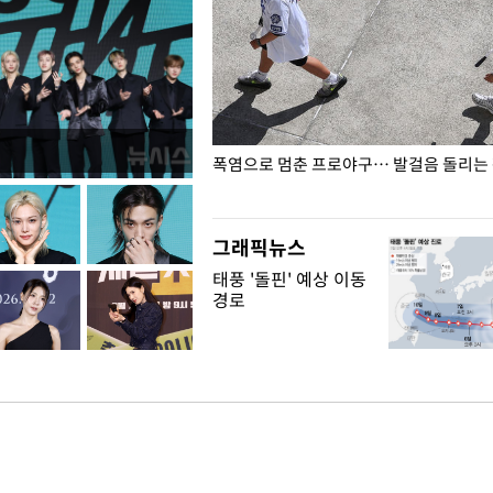
전남광주… 열화상 카메라에 담긴
폭염으로 멈춘 프로야구… 발걸음 돌리는
그래픽뉴스
태풍 '돌핀' 예상 이동
경로