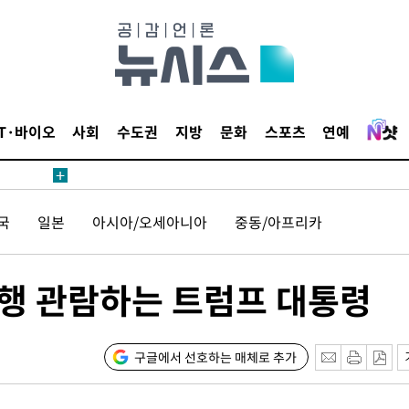
등 압수수색
태세 강
IT·바이오
사회
수도권
지방
문화
스포츠
연예
국
일본
아시아/오세아니아
중동/아프리카
어"
·당황'
 비행 관람하는 트럼프 대통령
'
 혐의
구글에서 선호하는 매체로 추가
감