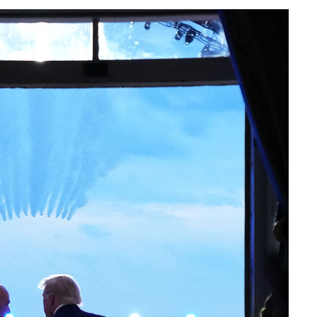
 포착
라하라 격파
인다"
 위협"
수용할까
 불가피"
등 압수수색
태세 강
어"
·당황'
'