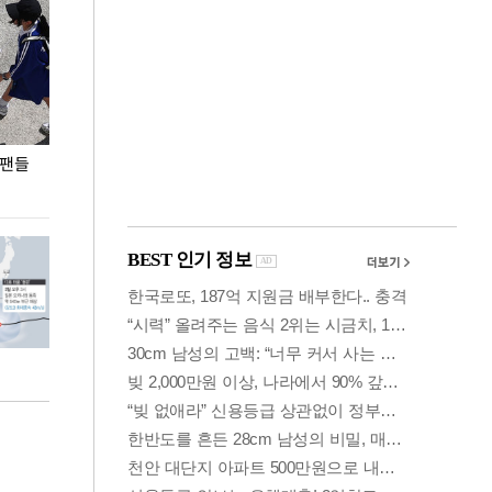
 팬들
이 대통령, '청년 대책 속도 높여야…폭염 문제도
입추 코앞인데 전
총력 대응'