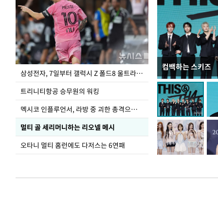
컴백하는 스키즈
입추 하루 앞둔 
삼성전자, 7일부터 갤럭시 Z 폴드8 울트라·폴드8·플립8 출시
폭염
트리니티항공 승무원의 워킹
멕시코 인플루언서, 라방 중 괴한 총격으로 사망
멀티 골 세리머니하는 리오넬 메시
오타니 멀티 홈런에도 다저스는 6연패