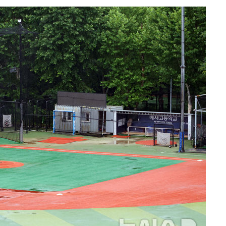
안겨드려 죄