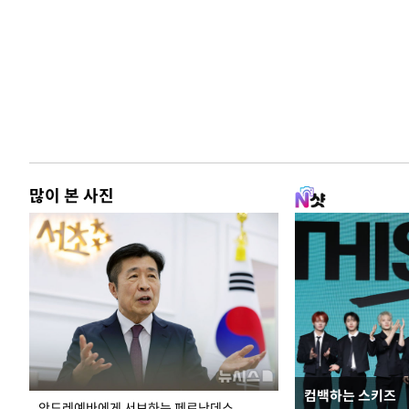
많이 본 사진
컴백하는 스키즈
이 대통령, 국가
안드레예바에게 서브하는 페르난데스