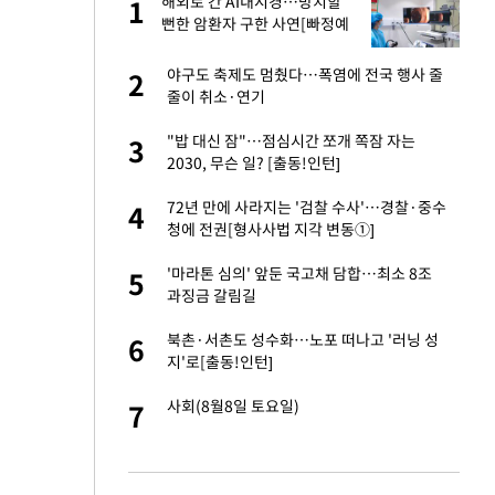
에
해외로 간 AI내시경…방치할
1
1
뻔한 암환자 구한 사연[빠정예
진]
네"…'폴드8 울트
야구도 축제도 멈췄다…폭염에 전국 행사 줄
2
2
줄이 취소·연기
고서 기아차 덕에
"밥 대신 잠"…점심시간 쪼개 쪽잠 자는
3
3
2030, 무슨 일? [출동!인턴]
S&P 0.6% 나스
72년 만에 사라지는 '검찰 수사'…경찰·중수
4
4
청에 전권[형사사법 지각 변동①]
 노무현·문재인 철
'마라톤 심의' 앞둔 국고채 담합…최소 8조
5
5
과징금 갈림길
승환·니퍼트가 콕
북촌·서촌도 성수화…노포 떠나고 '러닝 성
6
6
지'로[출동!인턴]
차…가상자산 거래소
사회(8월8일 토요일)
7
7