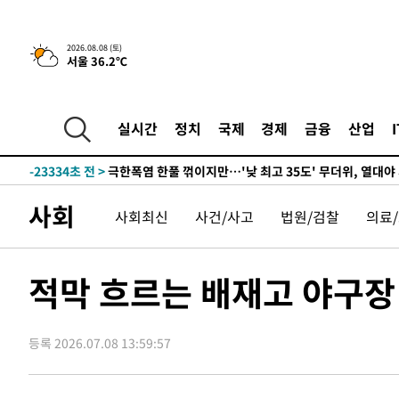
2026.08.08 (토)
서울 36.2℃
-616초 전 >
[속보]뉴욕증시 상승 마감…S&P 0.6% 나스닥 1.3%↑
-30197초 전 >
선재도서 해루질 나섰다 실종 60대, 닷새 만에 숨진 채 발
-27731초 전 >
남자 농구, 나고야 아시안게임서 '홈팀' 일본과 한일전
실시간
정치
국제
경제
금융
산업
-27107초 전 >
여수 오동도 해상서 모터보트 전복…1명 사망·1명 실종
-23334초 전 >
극한폭염 한풀 꺾이지만…'낮 최고 35도' 무더위, 열대야
주 날씨]
-20352초 전 >
축구협회 "압수수색·성접대 논란 사과…쇄신의 기회로 
사회
사회최신
사건/사고
법원/검찰
의료
-18869초 전 >
[속보]'압수수색·성접대 논란' 축구협회 "실망과 걱정 
송"
-7490초 전 >
'최고 37도' 폭염 지속…강원동해안 최대 150㎜ 비
-616초 전 >
[속보]뉴욕증시 상승 마감…S&P 0.6% 나스닥 1.3%↑
적막 흐르는 배재고 야구장
-30197초 전 >
선재도서 해루질 나섰다 실종 60대, 닷새 만에 숨진 채 발
-27731초 전 >
남자 농구, 나고야 아시안게임서 '홈팀' 일본과 한일전
등록 2026.07.08 13:59:57
-27107초 전 >
여수 오동도 해상서 모터보트 전복…1명 사망·1명 실종
-23334초 전 >
극한폭염 한풀 꺾이지만…'낮 최고 35도' 무더위, 열대야
주 날씨]
-20352초 전 >
축구협회 "압수수색·성접대 논란 사과…쇄신의 기회로 