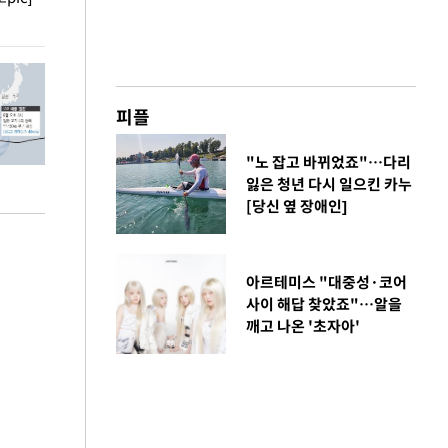
피플
"노 잡고 바뀌었죠"…다리
잃은 청년 다시 일으킨 카누
[당신 옆 장애인]
아르테미스 "대중성·코어
사이 해답 찾았죠"…알을
깨고 나온 '초자아'