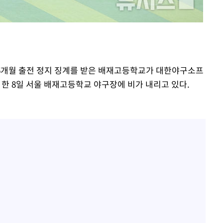
표창원, 남규리에 15년 만
1
사과…"제가 틀렸습니다"
"창 3개 띄워도 답답함 없
2
라', 일주일 써보니
英유명 여배우, 큰 교통사
3
로 6개월 출전 정지 징계를 받은 배재고등학교가 대한야구소프
살았다
 8일 서울 배재고등학교 야구장에 비가 내리고 있다.
[속보]뉴욕증시 상승 마감…
4
닥 1.3%↑
오세훈 "용산공원 아파트,
5
학 뒤집는 것"
김도영·곽빈·안현민…오
6
집은 차기 메이저리거
美, 이란 자금 옥죄기 박
7
·환전소 제재