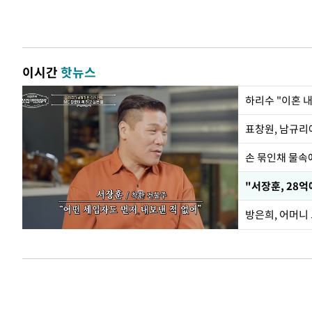
이시간
핫뉴스
하리수 "이혼 
손 묶인채 물속에
"서장훈, 28억
방은희, 어머니 