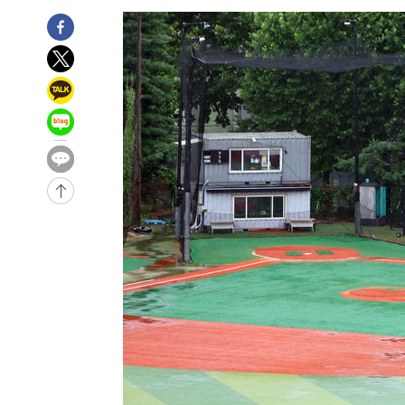
-18869초 전 >
[속보]'압수수색·성접대 논란' 축구협회 "실망과 걱정 
송"
-7490초 전 >
'최고 37도' 폭염 지속…강원동해안 최대 150㎜ 비
-616초 전 >
[속보]뉴욕증시 상승 마감…S&P 0.6% 나스닥 1.3%↑