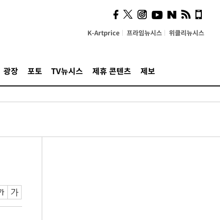
K-Artprice
프라임뉴시스
위클리뉴시스
광장
포토
TV뉴시스
제휴 콘텐츠
제보