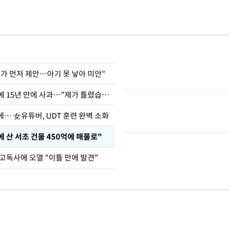
내가 먼저 제안…아기 못 낳아 미안"
표창원, 남규리에 15년 만에 사과…"제가 틀렸습니다"
… 女유튜버, UDT 훈련 완벽 소화
에 산 서초 건물 450억에 매물로"
고독사에 오열 "이틀 만에 발견"