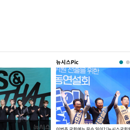
뉴시스Pic
폭력 피해자에 위로·사과…"국가
이번주 국회에는 무슨 일이? [뉴시스국회토