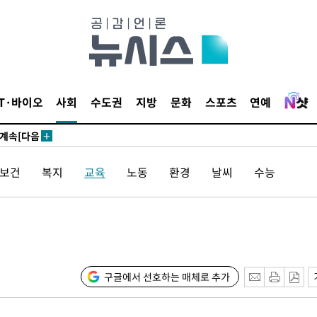
견
IT·바이오
사회
수도권
지방
문화
스포츠
연예
 계속[다음
삼겠다"
/보건
복지
교육
노동
환경
날씨
수능
안겨드려 죄
견
구글에서 선호하는 매체로 추가
 계속[다음
삼겠다"