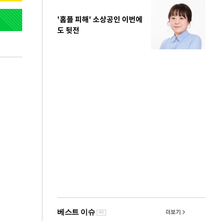
'홈플 피해' 소상공인 이번에
도 뒷전