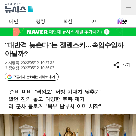
메인
랭킹
섹션
포토
"대반격 늦춘다"는 젤렌스키…속임수일까
아닐까?
기사등록
2023/05/12 10:27:32
가
가
최종수정
2023/05/12 10:36:07
구글에서 선호하는 매체로 추가
'준비 미비' '역정보' '서방 기대치 낮추기'
발언 진의 놓고 다양한 추측 제기
러 군사 블로거 "북부 남부서 이미 시작"