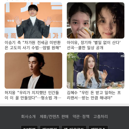
이승기 측 "차가원 전세금 미반환
아이유, 장기하 '별일 없이 산다'
은 고도의 사기 수법…엄벌 원해"
선곡…쿨한 일상 공개
허지웅 "우리가 지지했던 인간들
김혜수 "우린 돈 받고 일하는 프
이 이 꼴 만들었다"…형소법 개정
리랜서…받는 만큼 해내야"
에 격한 반응
회사소개
제휴/컨텐츠 판매
약관·정책
고충처리