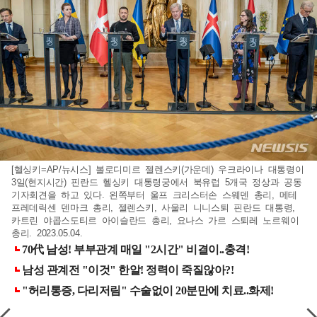
[헬싱키=AP/뉴시스] 볼로디미르 젤렌스키(가운데) 우크라이나 대통령이
3일(현지시간) 핀란드 헬싱키 대통령궁에서 북유럽 5개국 정상과 공동
기자회견을 하고 있다. 왼쪽부터 울프 크리스터손 스웨덴 총리, 메테
프레데릭센 덴마크 총리, 젤렌스키, 사울리 니니스퇴 핀란드 대통령,
카트린 야콥스도티르 아이슬란드 총리, 요나스 가르 스퇴레 노르웨이
총리. 2023.05.04.