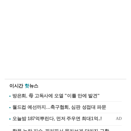
이시간
핫
뉴스
방은희, 母 고독사에 오열 "이틀 만에 발견"
월드컵 예선까지…축구협회, 심판 성접대 파문