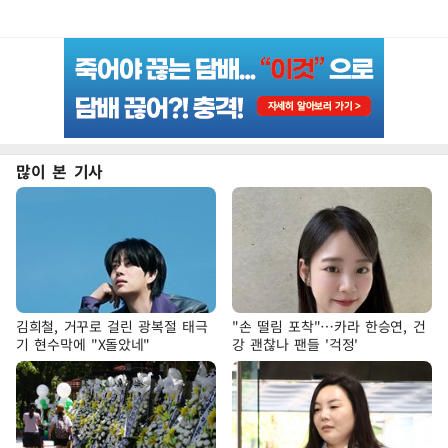
많이 본 기사
김희철, 거꾸로 걸린 광복절 태극
"손 떨림 포착"…카라 한승연, 건
기 현수막에 "X돌았네"
강 괜찮나 팬들 '걱정'