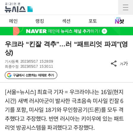
메인
랭킹
섹션
포토
우크라 “킨잘 격추”…러 “패트리엇 파괴”(영
상)
기사등록
2023/05/17 15:28:09
가
가
최종수정
2023/05/17 15:30:11
구글에서 선호하는 매체로 추가
[서울=뉴시스] 최효극 기자 = 우크라이나는 16일(현지
시간) 새벽 러시아군이 발사한 극초음속 미사일 킨잘 6
기를 포함, 미사일 18기와 무인항공기(드론)를 모두 격
추했다고 주장했다. 반면 러시아는 키이우에 있는 패트
리엇 방공시스템을 파괴했다고 주장했다.