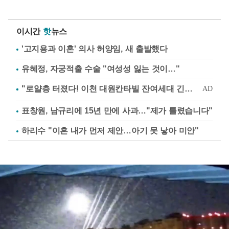
이시간
핫
뉴스
'고지용과 이혼' 의사 허양임, 새 출발했다
유혜정, 자궁적출 수술 "여성성 잃는 것이…"
표창원, 남규리에 15년 만에 사과…"제가 틀렸습니다"
하리수 "이혼 내가 먼저 제안…아기 못 낳아 미안"