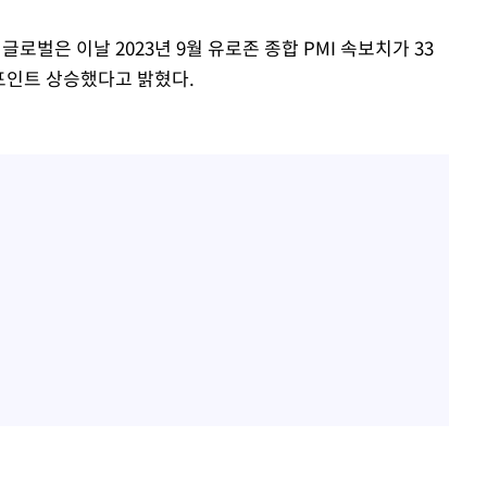
 글로벌은 이날 2023년 9월 유로존 종합 PMI 속보치가 33
속[다음주
4 포인트 상승했다고 밝혔다.
다"
려 죄송"