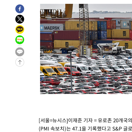
10시간 전 >
'최고 37도' 폭염 지속…강원동해안 최대 150㎜ 비
12시간 전 >
[속보]뉴욕증시 상승 마감…S&P 0.6% 나스닥 1.3%↑
-16296초 전 >
이란 "호르무즈 재개방 합의 근접…美 배상 선행돼야"
-7343초 전 >
[속보]與최고위원 제주·인천 순회경선…박선원·최민희·
민수·김용 순
-7296초 전 >
[속보]김민석, 與 전대 당원투표 누적 득표율 45.42%로 
래 44.56%
-6578초 전 >
[속보]與 대표 경선 제주·인천 당원투표…金 47.75%·鄭 4
宋 10.17%
-6112초 전 >
이강인 "아틀레티코 이적 기뻐…등번호 7번 의미보단 팀 위
-6047초 전 >
[속보]與 당대표 경선, 제주·인천 권리당원 투표 김민석 승
2분 전 >
낮 최고 35도 '무더위'…동해안 시간당 30㎜ '강한 비'[내일날씨
15분 전 >
[속보]이강인 "감독님이 원하는 마음 느꼈고, 많은 트로피 원
코 이적"
18분 전 >
수도권 40도 육박 '펄펄'…동해안 일부 지역엔 호의주의보
35분 전 >
온열질환 사망자 3명 늘어…누적 환자 3000명 돌파
2시간 전 >
강릉에 시간당 81.4㎜ 물폭탄…도로 잠기고 담벼락 붕괴
3시간 전 >
백운산서 80년근 천종산삼 9뿌리 발견…감정가 1.3억원
[서울=뉴시스]이재준 기자 = 유로존 20개국
3시간 전 >
선재도서 해루질 나섰다 실종 60대, 닷새 만에 숨진 채 발견
(PMI 속보치)는 47.1을 기록했다고 S&P 글
4시간 전 >
남자 농구, 나고야 아시안게임서 '홈팀' 일본과 한일전