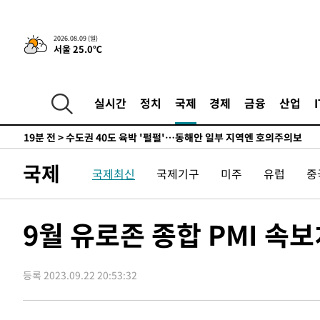
민수·김용 순
-7276초 전 >
[속보]김민석, 與 전대 당원투표 누적 득표율 45.42%로 
래 44.56%
-6558초 전 >
[속보]與 대표 경선 제주·인천 당원투표…金 47.75%·鄭 4
2026.08.09 (일)
서울 25.0℃
宋 10.17%
-6092초 전 >
이강인 "아틀레티코 이적 기뻐…등번호 7번 의미보단 팀 위
-6027초 전 >
[속보]與 당대표 경선, 제주·인천 권리당원 투표 김민석 승
3분 전 >
낮 최고 35도 '무더위'…동해안 시간당 30㎜ '강한 비'[내일날씨
실시간
정치
국제
경제
금융
산업
15분 전 >
[속보]이강인 "감독님이 원하는 마음 느꼈고, 많은 트로피 원
코 이적"
19분 전 >
수도권 40도 육박 '펄펄'…동해안 일부 지역엔 호의주의보
36분 전 >
온열질환 사망자 3명 늘어…누적 환자 3000명 돌파
국제
국제최신
국제기구
미주
유럽
중
2시간 전 >
강릉에 시간당 81.4㎜ 물폭탄…도로 잠기고 담벼락 붕괴
3시간 전 >
백운산서 80년근 천종산삼 9뿌리 발견…감정가 1.3억원
4시간 전 >
선재도서 해루질 나섰다 실종 60대, 닷새 만에 숨진 채 발견
9월 유로존 종합 PMI 속보
4시간 전 >
남자 농구, 나고야 아시안게임서 '홈팀' 일본과 한일전
4시간 전 >
여수 오동도 해상서 모터보트 전복…1명 사망·1명 실종
등록 2023.09.22 20:53:32
5시간 전 >
극한폭염 한풀 꺾이지만…'낮 최고 35도' 무더위, 열대야 계
날씨]
6시간 전 >
축구협회 "압수수색·성접대 논란 사과…쇄신의 기회로 삼겠
7시간 전 >
[속보]'압수수색·성접대 논란' 축구협회 "실망과 걱정 안겨드