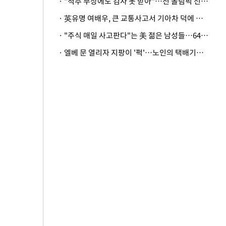
· "척추 부상에도 검사 못 받아"…전 올림픽 선수, 美봅슬레이협회 상대 소송
· 英유명 여배우, 큰 교통사고서 기아차 덕에 살았다
· "주식 매일 사고판다"는 美 젊은 남성들…64%가 "나는 인생의 패배자“
· 엘베 문 열리자 지팡이 '퍽'…노인의 택배기사 폭행 이유