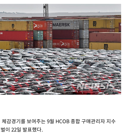
서미화·한
1위… 정청
2.08%·
해 뛸 것"
리
]
해 아틀레티
의 체감경기를 보여주는 9월 HCOB 종합 구매관리자 지수
로벌이 22일 발표했다.