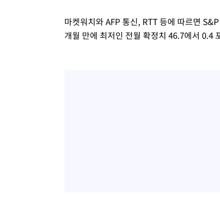
4시간 전 >
여수 오동도 해상서 모터보트 전복…1명 사망·1명 실종
마켓워치와 AFP 통신, RTT 등에 따르면 S&P
5시간 전 >
극한폭염 한풀 꺾이지만…'낮 최고 35도' 무더위, 열대야 계
개월 만에 최저인 전월 확정치 46.7에서 0.
날씨]
6시간 전 >
축구협회 "압수수색·성접대 논란 사과…쇄신의 기회로 삼겠
7시간 전 >
[속보]'압수수색·성접대 논란' 축구협회 "실망과 걱정 안겨드
10시간 전 >
'최고 37도' 폭염 지속…강원동해안 최대 150㎜ 비
12시간 전 >
[속보]뉴욕증시 상승 마감…S&P 0.6% 나스닥 1.3%↑