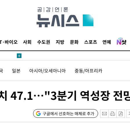
1위… 정청
2.08%·
해 뛸 것"
리
]
IT·바이오
사회
수도권
지방
문화
스포츠
연예
해 아틀레티
국
일본
아시아/오세아니아
중동/아프리카
치 47.1…"3분기 역성장 전
속[다음주
구글에서 선호하는 매체로 추가
다"
려 죄송"