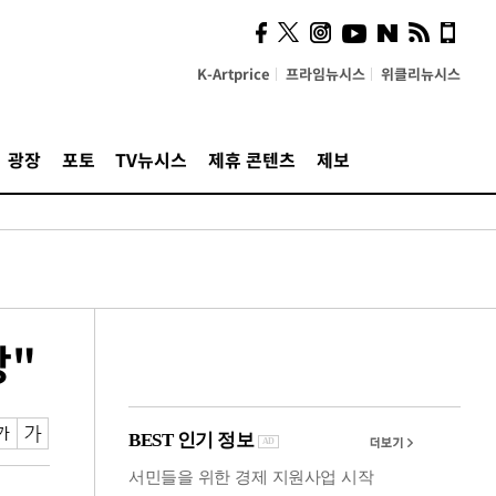
사이 해답 찾았죠"…알을
깨고 나온 '초자아'
K-Artprice
프라임뉴시스
위클리뉴시스
광장
포토
TV뉴시스
제휴 콘텐츠
제보
망"