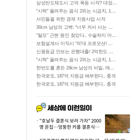
"호날두 결혼식 보러 가자" 2000
명 운집…엉뚱한 커플 결혼식에
'황당'