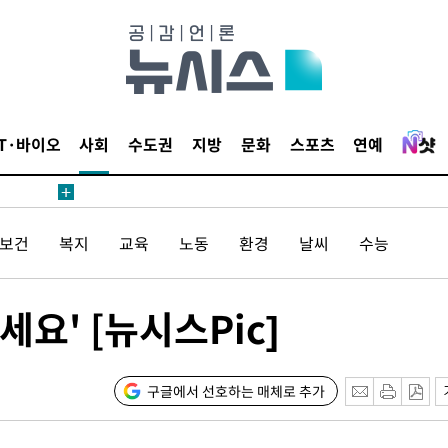
'온도차'
종합)
데뷔전
IT·바이오
사회
수도권
지방
문화
스포츠
연예
되길"
/보건
복지
교육
노동
환경
날씨
수능
시작'
승리…정청래
청래
요' [뉴시스Pic]
청래 승리
7%·정청래
2%·김민석
구글에서 선호하는 매체로 추가
0.30%