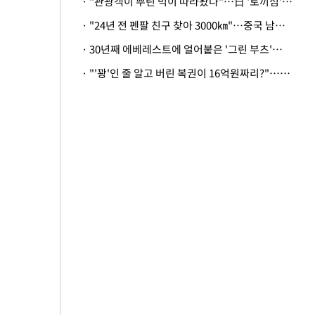
· "관광객이 뿌린 먹이 따라왔나"…日 '토끼섬' 멧돼지, 토끼까지 사냥
· "24년 전 펜팔 친구 찾아 3000㎞"…중국 남성 사연에 '뭉클'
· 30년째 에베레스트에 얼어붙은 '그린 부츠'…드디어 가족 품으로
· "'꽝'인 줄 알고 버린 복권이 16억원짜리?"…극적으로 되찾은 사연