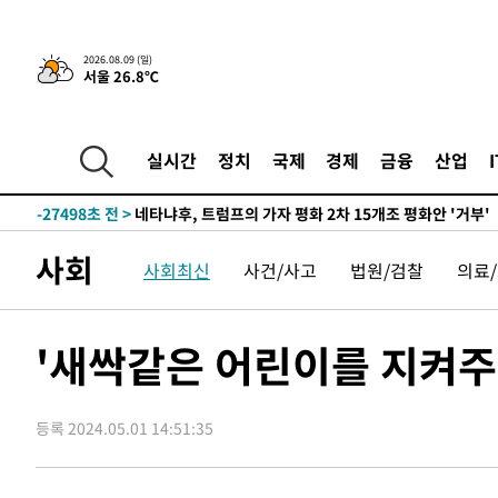
3시간 전 >
'여긴 20도, 저긴 50도'…열화상 카메라로 본 폭염 저감시설 
2026.08.09 (일)
서울 26.8℃
-32193초 전 >
'AT마드리드 7번' 이강인 데뷔전…맨시티에 1-3 역전패(
-29932초 전 >
'AT마드리드 7번' 이강인, 맨시티 상대로 비공식 데뷔전
-29434초 전 >
[속보]'AT마드리드 7번' 이강인, 맨시티 상대로 비공식 
실시간
정치
국제
경제
금융
산업
-27498초 전 >
네타냐후, 트럼프의 가자 평화 2차 15개조 평화안 '거부'
-24094초 전 >
이강인 ATM 입단식에 '상암벌 들썩'…"세계적인 선수 
-23090초 전 >
태풍 돌핀, 중 저장성 타이저우시 해안에 상륙 (1보)
사회
사회최신
사건/사고
법원/검찰
의료
-20436초 전 >
AT마드리드 데뷔 앞둔 이강인, 맨시티전 선발 대신 '벤치 
-19066초 전 >
[속보]與 강원·TK 당원투표 합산 김민석 48.54%로 
44.40%
-18400초 전 >
與 강원·TK 당원투표 합산 김민석 46.01%로 승리…정
'새싹같은 어린이를 지켜주세
44.53%
-18240초 전 >
[속보]與전대 권리당원투표…강원·경북 김민석, 대구 정
-18047초 전 >
[속보]與 당대표 경선, 경북 권리당원 투표 김민석 47.3
45.71%
등록 2024.05.01 14:51:35
-17949초 전 >
[속보]與 당대표 경선, 대구 권리당원 투표 정청래 47.8
46.35%
-17746초 전 >
[속보]與 당대표 경선, 강원 권리당원 투표 김민석 승리…5
득표
-15664초 전 >
"일본축구협회, 대한축구협회 성 접대 의혹 심판 조사"