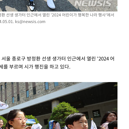
7%·정청래
정환 선생 생가터 인근에서 열린 '2024 어린이가 행복한 나라 행사'에서
2%·김민석
05.01.
ks@newsis.com
0.30%
차에 첫 정
'
(종합)
 서울 종로구 방정환 선생 생가터 인근에서 열린 '2024 어
세를 부르며 시가 행진을 하고 있다.
대우'
'온도차'