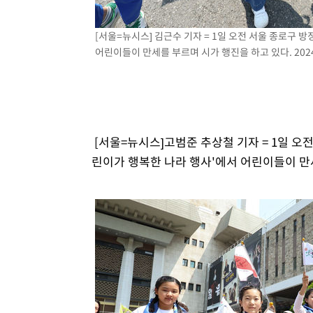
-18047초 전 >
[속보]與 당대표 경선, 경북 권리당원 투표 김민석 47.3
45.71%
[서울=뉴시스] 김근수 기자 = 1일 오전 서울 종로구 방
-17949초 전 >
[속보]與 당대표 경선, 대구 권리당원 투표 정청래 47.8
어린이들이 만세를 부르며 시가 행진을 하고 있다. 2024.
46.35%
-17746초 전 >
[속보]與 당대표 경선, 강원 권리당원 투표 김민석 승리…5
득표
-15664초 전 >
"일본축구협회, 대한축구협회 성 접대 의혹 심판 조사"
-8306초 전 >
[속보]장은수, KLPGA 제주삼다수 역전 우승…데뷔 10년 
상
-3671초 전 >
"얼마나 더웠으면"…안동 물길공원서 헤엄친 구렁이 '소동
-3598초 전 >
손흥민, 68분 뛰고 2경기 침묵…LAFC, 톨루카에 1-0 승리
[서울=뉴시스]고범준 추상철 기자 = 1일 오전
-2870초 전 >
'2경기 연속 침묵' 손흥민, 톨루카전 68분만 뛰고 슈팅 0개
린이가 행복한 나라 행사'에서 어린이들이 만
-1622초 전 >
이강인, 오늘 서울서 AT마드리드 입단식…'전례 없는 특급
3시간 전 >
'여긴 20도, 저긴 50도'…열화상 카메라로 본 폭염 저감시설 