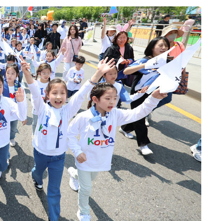
차에 첫 정
'
(종합)
대우'
'온도차'
종합)
데뷔전
되길"
시작'
승리…정청래
청래
청래 승리