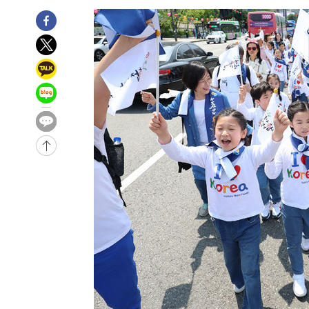
-8306초 전 >
[속보]장은수, KLPGA 제주삼다수 역전 우승…데뷔 10년 
상
-3671초 전 >
"얼마나 더웠으면"…안동 물길공원서 헤엄친 구렁이 '소동
-3598초 전 >
손흥민, 68분 뛰고 2경기 침묵…LAFC, 톨루카에 1-0 승리
-2870초 전 >
'2경기 연속 침묵' 손흥민, 톨루카전 68분만 뛰고 슈팅 0개
-1622초 전 >
이강인, 오늘 서울서 AT마드리드 입단식…'전례 없는 특급
3시간 전 >
'여긴 20도, 저긴 50도'…열화상 카메라로 본 폭염 저감시설 
-32193초 전 >
'AT마드리드 7번' 이강인 데뷔전…맨시티에 1-3 역전패(
-29932초 전 >
'AT마드리드 7번' 이강인, 맨시티 상대로 비공식 데뷔전
-29434초 전 >
[속보]'AT마드리드 7번' 이강인, 맨시티 상대로 비공식 
-27498초 전 >
네타냐후, 트럼프의 가자 평화 2차 15개조 평화안 '거부'
-24094초 전 >
이강인 ATM 입단식에 '상암벌 들썩'…"세계적인 선수 
-23090초 전 >
태풍 돌핀, 중 저장성 타이저우시 해안에 상륙 (1보)
-20436초 전 >
AT마드리드 데뷔 앞둔 이강인, 맨시티전 선발 대신 '벤치 
-19066초 전 >
[속보]與 강원·TK 당원투표 합산 김민석 48.54%로 
44.40%
-18400초 전 >
與 강원·TK 당원투표 합산 김민석 46.01%로 승리…정
44.53%
-18240초 전 >
[속보]與전대 권리당원투표…강원·경북 김민석, 대구 정