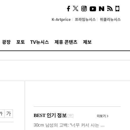
사이 해답 찾았죠"…알을
깨고 나온 '초자아'
K-Artprice
프라임뉴시스
위클리뉴시스
광장
포토
TV뉴시스
제휴 콘텐츠
제보