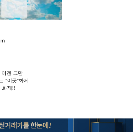
om
Mute