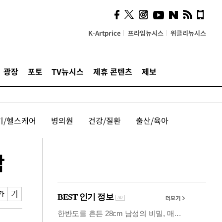
시, 스마트폰 액세서리에
NFC 더했다
K-Artprice
프라임뉴시스
위클리뉴시스
광장
포토
TV뉴시스
제휴 콘텐츠
제보
기/헬스케어
병의원
건강/질환
출산/육아
작