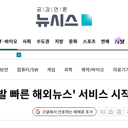
안겨드려 죄
IT·바이오
사회
수도권
지방
문화
스포츠
연예
안겨드려 죄
보안
컴퓨터/SW
게임
과학
제약/바이오
의료기
발 빠른 해외뉴스' 서비스 시
구글에서 선호하는 매체로 추가