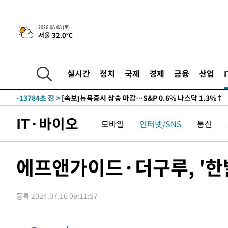
2026.08.08 (토)
서울 32.0℃
-13804초 전 >
[속보]뉴욕증시 상승 마감…S&P 0.6% 나스닥 1.3%↑
-32037초 전 >
[속보]'압수수색·성접대 논란' 축구협회 "실망과 걱정 
실시간
정치
국제
경제
금융
산업
송"
-20658초 전 >
'최고 37도' 폭염 지속…강원동해안 최대 150㎜ 비
-13784초 전 >
[속보]뉴욕증시 상승 마감…S&P 0.6% 나스닥 1.3%↑
-32057초 전 >
[속보]'압수수색·성접대 논란' 축구협회 "실망과 걱정 
IT·바이오
모바일
인터넷/SNS
통신
송"
-20678초 전 >
'최고 37도' 폭염 지속…강원동해안 최대 150㎜ 비
-13804초 전 >
[속보]뉴욕증시 상승 마감…S&P 0.6% 나스닥 1.3%↑
에프앤가이드·더구루, '한
등록 2024.07.16 09:11:57