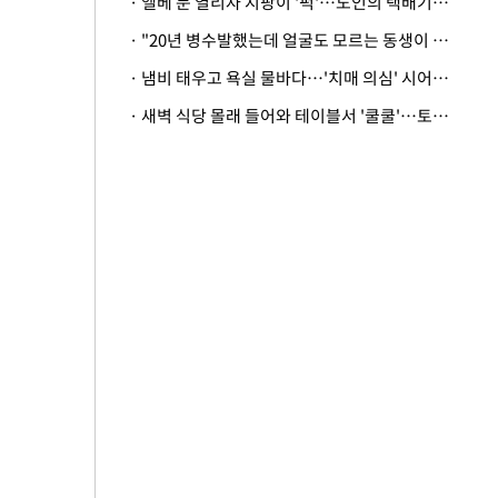
· 엘베 문 열리자 지팡이 '퍽'…노인의 택배기사 폭행 이유
· "20년 병수발했는데 얼굴도 모르는 동생이 유산 절반을"…배다른 형제 상속권 있을까
· 냄비 태우고 욕실 물바다…'치매 의심' 시어머니 검사 권유했다가 '날벼락'
· 새벽 식당 몰래 들어와 테이블서 '쿨쿨'…토사물 남기고 사라진 남성