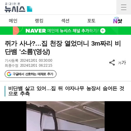
메인
랭킹
섹션
포토
쥐가 사나?…집 천장 열었더니 3m짜리 비
단뱀 '소름'(영상)
기사등록
2024/12/01 00:30:00
가
가
최종수정
2024/12/01 06:22:15
구글에서 선호하는 매체로 추가
비단뱀 살고 있어…집 뒤 야자나무 농장서 숨어든 것
으로 추측