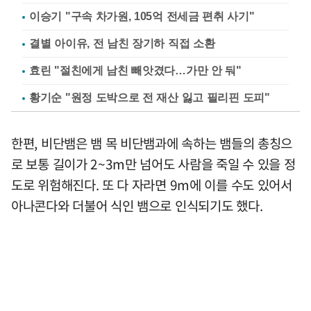
이승기 "구속 차가원, 105억 전세금 편취 사기"
결별 아이유, 전 남친 장기하 직접 소환
효린 "절친에게 남친 빼앗겼다…가만 안 둬"
황기순 "원정 도박으로 전 재산 잃고 필리핀 도피"
한편, 비단뱀은 뱀 목 비단뱀과에 속하는 뱀들의 총칭으
로 보통 길이가 2~3m만 넘어도 사람을 죽일 수 있을 정
도로 위험해진다. 또 다 자라면 9m에 이를 수도 있어서
아나콘다와 더불어 식인 뱀으로 인식되기도 했다.