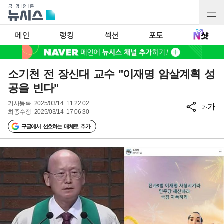
메인
랭킹
섹션
포토
소기천 전 장신대 교수 "이재명 암살계획 성
공을 빈다"
기사등록
2025/03/14 11:22:02
가
가
최종수정
2025/03/14 17:06:30
구글에서 선호하는 매체로 추가