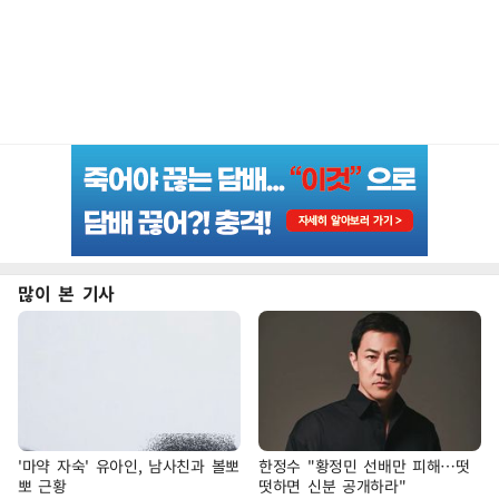
많이 본 기사
'마약 자숙' 유아인, 남사친과 볼뽀
한정수 "황정민 선배만 피해…떳
뽀 근황
떳하면 신분 공개하라"