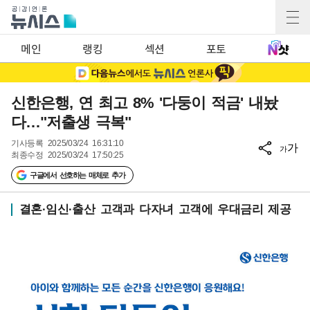
메인
랭킹
섹션
포토
신한은행, 연 최고 8% '다둥이 적금' 내놨
다…"저출생 극복"
기사등록
2025/03/24 16:31:10
가
가
최종수정
2025/03/24 17:50:25
구글에서 선호하는 매체로 추가
결혼·임신·출산 고객과 다자녀 고객에 우대금리 제공