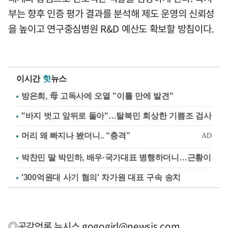
부는 향후 인증 평가 결과를 분석해 제도 운영의 신뢰성
을 높이고 연구중심병원 R&D 예산도 확보할 방침이다.
이시간
핫
뉴스
방은희, 母 고독사에 오열 "이틀 만에 발견"
"바지 벗고 앞뒤로 돌아"…탈북민 회상한 기쁨조 검사
박찬민 딸 박민하, 배우·국가대표 병행하더니…근황이
'300억원대 사기 혐의' 차가원 대표 구속 송치
◎공감언론 뉴시스
gogogirl@newsis.com