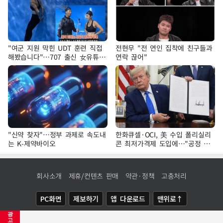
"여군 지원 막힌 UDT 훈련 직접
전현무 "전 연인 집착에 친구들과
해봤습니다"…707 출신 女유튜버
연락 끊어"
'완벽 소화'
"신약 찾자"…정부 과제로 속도내
한화큐셀·OCI, 美 수입 폴리실리
는 K-제약바이오
콘 최저가격제 도입에…"공정 경
쟁·수익성 개선 환영"
회사소개
제휴/컨텐츠 판매
약관·정책
고충처리
PC화면
제보하기
앱 다운로드
맨위로↑
광
COPYRIGHTⓒ
NEWSIS
ALL RIGHTS RESERVED.
고