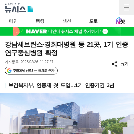
메인
랭킹
섹션
포토
강남세브란스·경희대병원 등 21곳, 1기 인증
연구중심병원 확정
기사등록
2025/03/26 11:27:27
가
가
구글에서 선호하는 매체로 추가
보건복지부, 인증제 첫 도입…1기 인증기간 3년