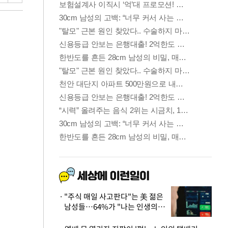
"주식 매일 사고판다"는 美 젊은
남성들…64%가 "나는 인생의
패배자“