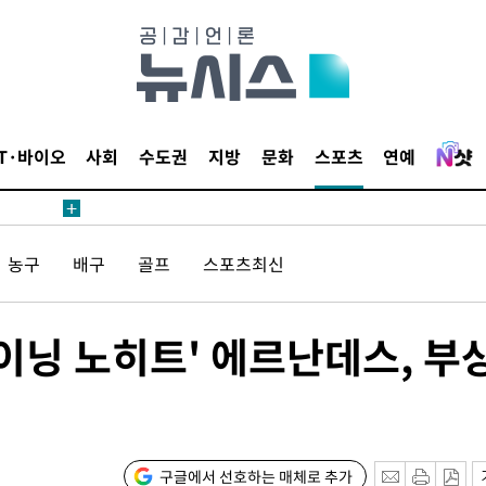
 4.1%로
고 과감히
쪽 아웃바운
지역 선포
IT·바이오
사회
수도권
지방
문화
스포츠
연예
 못 갈 수
선제 대응"
농구
배구
골프
스포츠최신
6이닝 노히트' 에르난데스, 부
쳐
기소
구글에서 선호하는 매체로 추가