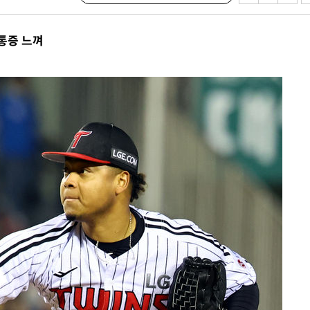
수…이병태
통증 느껴
지(종합)
0.3만개
 4.1%로
고 과감히
쪽 아웃바운
지역 선포
 못 갈 수
선제 대응"
쳐