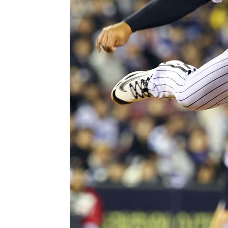
2시간 전 >
[속보]원·달러 환율, 7.7원 내린 1416.1원 마감
2시간 전 >
[속보] 노원서 40.1도 관측…서울, 2018년 이후 첫 40도
3시간 전 >
[속보]종합특검, '계엄 수용공간 확보' 신용해 前교정본부장 
3시간 전 >
외신들도 주목한 韓축구 파문…"국민적 공분에 수사 재개"
3시간 전 >
11시간 압수수색에 성접대 파문까지…'쑥대밭' 된 축구협회
3시간 전 >
[속보]규제합리화위원회 부위원장에 김태유 서울대 공대 교
후임