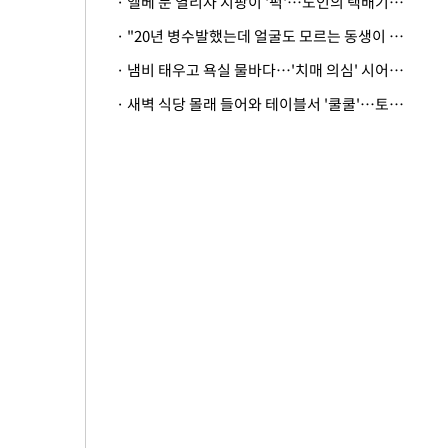
· 엘베 문 열리자 지팡이 '퍽'…노인의 택배기사 폭행 이유
· "20년 병수발했는데 얼굴도 모르는 동생이 유산 절반을"…배다른 형제 상속권 있을까
· 냄비 태우고 욕실 물바다…'치매 의심' 시어머니 검사 권유했다가 '날벼락'
· 새벽 식당 몰래 들어와 테이블서 '쿨쿨'…토사물 남기고 사라진 남성