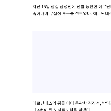
지난 15일 잠실 삼성전에 선발 등판한 에르난
솎아내며 무실점 투구를 선보였다. 에르난데스
에르난데스의 뒤를 이어 등판한 김진성, 박명근
대 4번째 팀 노히트노런을 써냈다.