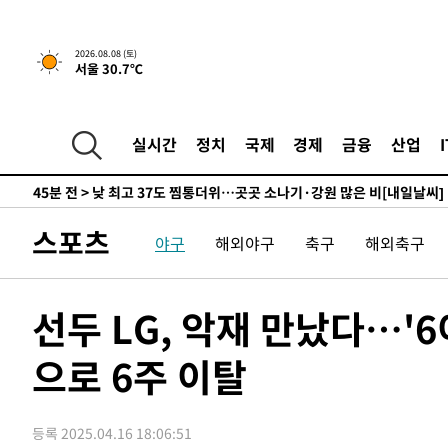
하향수정 (2보)
-12883초 전 >
[속보] 미 사업체, 일자리 7월에 2.3만 개 줄어…실업률은
↓
-8746초 전 >
[속보]이 대통령 "부동산 공급 기존 사고방식 매달리지 말
2026.08.08 (토)
서울 30.7℃
실천"
-7831초 전 >
이란, "오만과 '중앙 단일 루트' 합의…북쪽 인바운드·남
드는 임시"
10분 전 >
"낮 기온 소폭 하락"…수도권 폭염중대경보, 폭염경보로 하향
10분 전 >
[속보]이 대통령, '호우피해' 안동·의성 관할 4개 면 특별재난
실시간
정치
국제
경제
금융
산업
11분 전 >
[단독]중수청 지원 검사들, 정원 초과 시 낮은 계급 임용…희망지
도
45분 전 >
낮 최고 37도 찜통더위…곳곳 소나기·강원 많은 비[내일날씨]
1시간 전 >
SK하이닉스, 용인·청주 팹에 54조 투자…"AI 메모리 수요 
스포츠
야구
해외야구
축구
해외축구
2시간 전 >
여자배구 이재영·이다영 자매, 아제르바이잔 투란VC 입단
2시간 전 >
외국인 심판 성 접대 7경기 들여다보니…한국 축구 '5승 2무'
2시간 전 >
[속보]코스닥, 2.86포인트(0.36%) 내린 798.81마감
선두 LG, 악재 만났다…'
2시간 전 >
[속보]코스피, 6200선 약보합…0.60% 내린 6258.77에 마
으로 6주 이탈
2시간 전 >
[속보]원·달러 환율, 7.7원 내린 1416.1원 마감
2시간 전 >
[속보] 노원서 40.1도 관측…서울, 2018년 이후 첫 40도
3시간 전 >
[속보]종합특검, '계엄 수용공간 확보' 신용해 前교정본부장 
등록 2025.04.16 18:06:51
3시간 전 >
외신들도 주목한 韓축구 파문…"국민적 공분에 수사 재개"