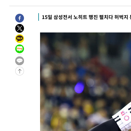
3시간 전 >
11시간 압수수색에 성접대 파문까지…'쑥대밭' 된 축구협회
3시간 전 >
[속보]규제합리화위원회 부위원장에 김태유 서울대 공대 교
15일 삼성전서 노히트 행진 펼치다 허벅지 
후임
-16316초 전 >
이강인, 폭염 속 AT마드리드 첫 훈련…80명 식사 대접까
-13455초 전 >
미 사업체 일자리, 7월에 2.3만개 순감하고 그 전 2개월 1
하향수정 (2보)
-12903초 전 >
[속보] 미 사업체, 일자리 7월에 2.3만 개 줄어…실업률은
↓
-8766초 전 >
[속보]이 대통령 "부동산 공급 기존 사고방식 매달리지 말
실천"
-7851초 전 >
이란, "오만과 '중앙 단일 루트' 합의…북쪽 인바운드·남
드는 임시"
9분 전 >
"낮 기온 소폭 하락"…수도권 폭염중대경보, 폭염경보로 하향
10분 전 >
[속보]이 대통령, '호우피해' 안동·의성 관할 4개 면 특별재난
10분 전 >
[단독]중수청 지원 검사들, 정원 초과 시 낮은 계급 임용…희망지
도
44분 전 >
낮 최고 37도 찜통더위…곳곳 소나기·강원 많은 비[내일날씨]
1시간 전 >
SK하이닉스, 용인·청주 팹에 54조 투자…"AI 메모리 수요 
2시간 전 >
여자배구 이재영·이다영 자매, 아제르바이잔 투란VC 입단
2시간 전 >
외국인 심판 성 접대 7경기 들여다보니…한국 축구 '5승 2무'
2시간 전 >
[속보]코스닥, 2.86포인트(0.36%) 내린 798.81마감
2시간 전 >
[속보]코스피, 6200선 약보합…0.60% 내린 6258.77에 마