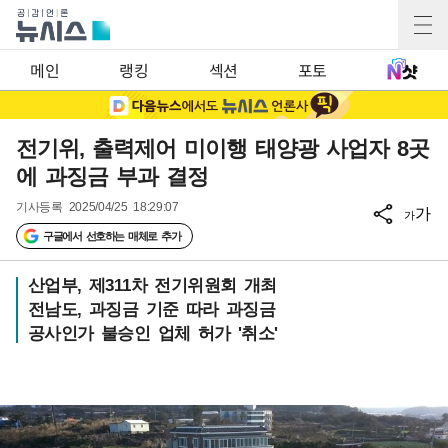
메인
랭킹
섹션
포토
전기위, 출력제어 미이행 태양광 사업자 8곳
에 과징금 부과 결정
기사등록
2025/04/25 18:29:07
가
가
구글에서 선호하는 매체로 추가
산업부, 제311차 전기위원회 개최
전남도, 과징금 기준 따라 과징금
공사인가 불승인 업체 허가 '취소'