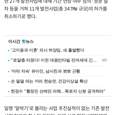
한 27개 발전사업에 대해 기간 연장 여부 심의·청문 절
차 등을 거쳐 11개 발전사업(총 347㎿ 규모)의 허가를
취소하기로 했다.
이시간
핫
뉴스
'고지용과 이혼' 의사 허양임, 새 출발했다
'마약 자숙' 유아인, 남사친과 뽀뽀 근황
손 덜덜 떠는 카라 한승연, 건강이상설 확산
한정수 "황정민 선배만 피해…폭로자 신분 공개하라"
일명 '알박기'로 불리는 사업 추진실적이 없는 기존 발전