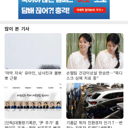
많이 본 기사
'마약 자숙' 유아인, 남사친과 볼뽀
손떨림 건강이상설 한승연…"목디
뽀 근황
스크 심해 치료 중"
[단독]대통령기록관, '尹 추가' 홈
기름값 뛰자 친환경차 인기↑…변
페이지 공개…계엄 선포문은 빠져
하는 자동차 트렌드[세쓸통]