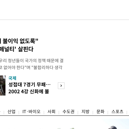
에 불이익 없도록"
 페널티' 살핀다
"우리 청년들이 국가의 정책 때문에 결
코 없어야 한다"며 "불합리하다 생각
 편하게 말씀해주시면 좋겠다"고 했
국제
경제
오후 X(옛 트위터)에 '청년들의 목소리
성접대 7경기 무패…
세계식량가격 다
2개' 자료를 공유하며 이같이 적었다.
2002 4강 신화에 불
상승…곡물·설탕 
인해 겪을 수 있는 제도
똥
썩'
융
산업
IT·바이오
사회
수도권
지방
문화
스포츠