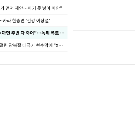
내가 먼저 제안…아기 못 낳아 미안"
…카라 한승연 '건강 이상설'
차가원 "○○○ 까면 주변 다 죽어"…녹취 폭로 파장
김희철, 거꾸로 걸린 광복절 태극기 현수막에 "X돌았네"