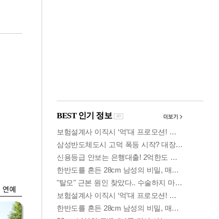
금융
시
다시 뛰는 코스닥…
'들
ETF 수익률 상위권
찍어
연예