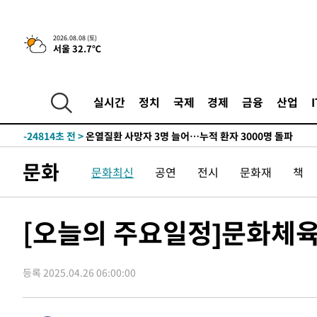
2026.08.08 (토)
서울 32.7℃
4시간 전 >
[속보]뉴욕증시 상승 마감…S&P 0.6% 나스닥 1.3%↑
-26793초 전 >
낮 최고 35도 '무더위'…동해안 시간당 30㎜ '강한 비'[
-26063초 전 >
[속보]이강인 "감독님이 원하는 마음 느꼈고, 많은 트로피
실시간
정치
국제
경제
금융
산업
틀레티코 이적"
-25845초 전 >
수도권 40도 육박 '펄펄'…동해안 일부 지역엔 호의주의
-24814초 전 >
온열질환 사망자 3명 늘어…누적 환자 3000명 돌파
-18759초 전 >
강릉에 시간당 81.4㎜ 물폭탄…도로 잠기고 담벼락 붕괴
문화
문화최신
공연
전시
문화재
책
-14866초 전 >
백운산서 80년근 천종산삼 9뿌리 발견…감정가 1.3억원
-12576초 전 >
선재도서 해루질 나섰다 실종 60대, 닷새 만에 숨진 채 발
-10110초 전 >
남자 농구, 나고야 아시안게임서 '홈팀' 일본과 한일전
[오늘의 주요일정]문화체육
-9486초 전 >
여수 오동도 해상서 모터보트 전복…1명 사망·1명 실종
-5713초 전 >
극한폭염 한풀 꺾이지만…'낮 최고 35도' 무더위, 열대야 
주 날씨]
등록 2025.04.26 06:00:00
-2731초 전 >
축구협회 "압수수색·성접대 논란 사과…쇄신의 기회로 삼
-1248초 전 >
[속보]'압수수색·성접대 논란' 축구협회 "실망과 걱정 안
송"
2시간 전 >
'최고 37도' 폭염 지속…강원동해안 최대 150㎜ 비