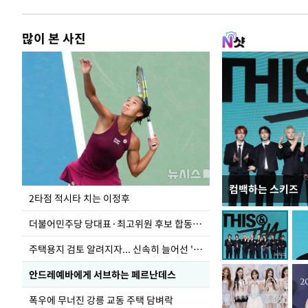
많이 본 사진
컴백하는 스키즈
청와대 일주일
2타점 적시타 치는 이정후
더불어민주당 당대표·최고위원 후보 합동연설회
주택용지 검토 알려지자... 신속히 늘어선 '근조화환'
안드레예바에게 서브하는 페르난데스
폭우에 무너진 강릉 교동 주택 담벼락