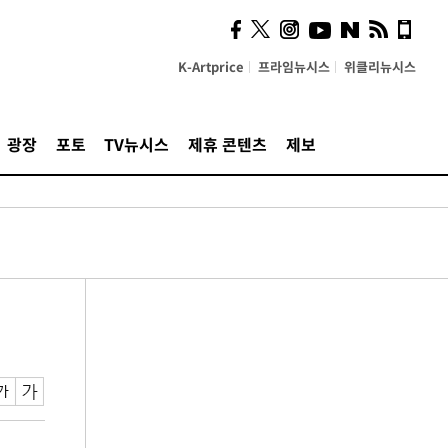
K-Artprice
프라임뉴시스
위클리뉴시스
광장
포토
TV뉴시스
제휴 콘텐츠
제보