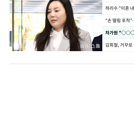
하리수 "이혼 
"손 떨림 포착"