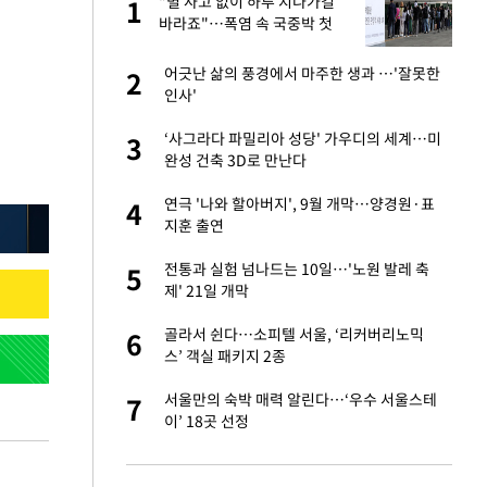
"별 사고 없이 하루 지나가길
1
1
주일
바라죠"…폭염 속 국중박 첫
관문 지키는 사람
 노무현·문재인 철
어긋난 삶의 풍경에서 마주한 생과 …'잘못한
2
2
인사'
승환·니퍼트가 콕
‘사그라다 파밀리아 성당' 가우디의 세계…미
3
3
완성 건축 3D로 만난다
0개 구단, 훈련·휴
연극 '나와 할아버지', 9월 개막…양경원·표
4
4
 안전 최우선"
지훈 출연
까지…제조업 바꾸는
전통과 실험 넘나드는 10일…'노원 발레 축
5
5
제' 21일 개막
오나…20억대 아파트
골라서 쉰다…소피텔 서울, ‘리커버리노믹
6
6
 그 이후②]
스’ 객실 패키지 2종
초췌한 근황…충주시
서울만의 숙박 매력 알린다…‘우수 서울스테
7
7
이’ 18곳 선정