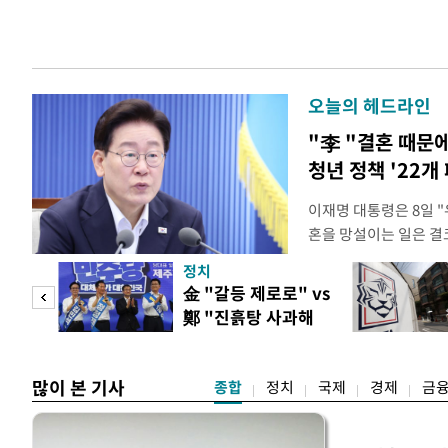
오늘의 헤드라인
"李 "결혼 때문
청년 정책 '22개
이재명 대통령은 8일 
혼을 망설이는 일은 결
하는 제도가 있을 경우
정치
다. 이 대통령은 이날 
 사업
金 "갈등 제로로" vs
로 찾은 결혼 페널티 2
鄭 "진흙탕 사과해
이 대통령은 "결혼으로 
야"
많이 본 기사
종합
정치
국제
경제
금