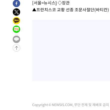
[서울=뉴시스] ◇장관
4시간 전 >
[속보]뉴욕증시 상승 마감…S&P 0.6% 나스닥 1.3%↑
▲프란치스코 교황 선종 조문사절단(바티칸)
-26793초 전 >
낮 최고 35도 '무더위'…동해안 시간당 30㎜ '강한 비'[
-26063초 전 >
[속보]이강인 "감독님이 원하는 마음 느꼈고, 많은 트로피
틀레티코 이적"
-25845초 전 >
수도권 40도 육박 '펄펄'…동해안 일부 지역엔 호의주의
-24814초 전 >
온열질환 사망자 3명 늘어…누적 환자 3000명 돌파
-18759초 전 >
강릉에 시간당 81.4㎜ 물폭탄…도로 잠기고 담벼락 붕괴
-14866초 전 >
백운산서 80년근 천종산삼 9뿌리 발견…감정가 1.3억원
-12576초 전 >
선재도서 해루질 나섰다 실종 60대, 닷새 만에 숨진 채 발
-10110초 전 >
남자 농구, 나고야 아시안게임서 '홈팀' 일본과 한일전
-9486초 전 >
여수 오동도 해상서 모터보트 전복…1명 사망·1명 실종
-5713초 전 >
극한폭염 한풀 꺾이지만…'낮 최고 35도' 무더위, 열대야 
주 날씨]
-2731초 전 >
축구협회 "압수수색·성접대 논란 사과…쇄신의 기회로 삼
-1248초 전 >
[속보]'압수수색·성접대 논란' 축구협회 "실망과 걱정 안
송"
2시간 전 >
'최고 37도' 폭염 지속…강원동해안 최대 150㎜ 비
4시간 전 >
[속보]뉴욕증시 상승 마감…S&P 0.6% 나스닥 1.3%↑
Copyright © NEWSIS.COM, 무단 전재 및 재배포 금지