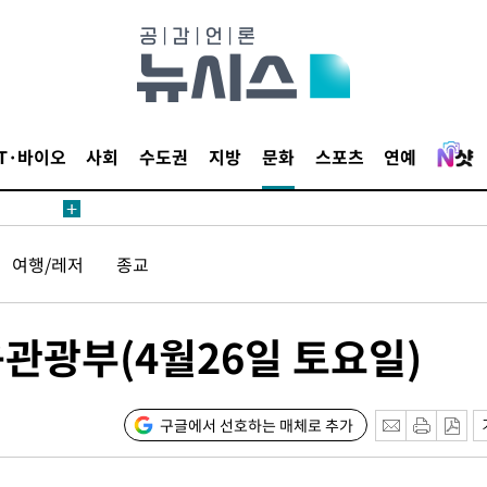
내일날씨]
 원해 아
IT·바이오
사회
수도권
지방
문화
스포츠
연예
보
여행/레저
종교
견
관광부(4월26일 토요일)
계속[다음
겠다"
구글에서 선호하는 매체로 추가
겨드려 죄