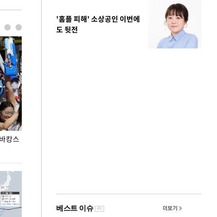
'홈플 피해' 소상공인 이번에
도 뒷전
 바캉스
용산어린이정원 앞 즐비한 근조화환, 왜?
이번주 국회에는 