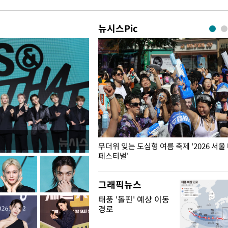
뉴시스Pic
무더위 잊는 도심형 여름 축제 '2026 서울
페스티벌'
그래픽뉴스
태풍 '돌핀' 예상 이동
경로