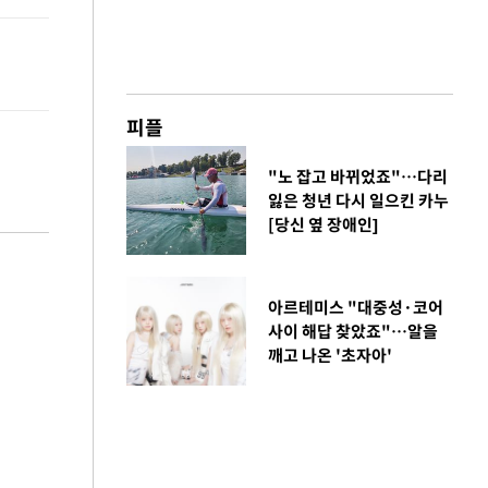
피플
"노 잡고 바뀌었죠"…다리
잃은 청년 다시 일으킨 카누
[당신 옆 장애인]
아르테미스 "대중성·코어
사이 해답 찾았죠"…알을
깨고 나온 '초자아'