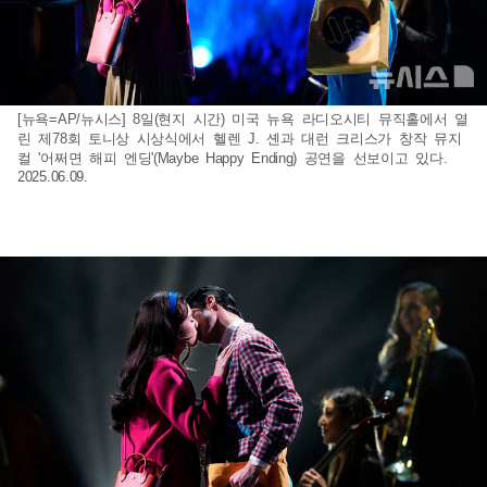
[뉴욕=AP/뉴시스] 8일(현지 시간) 미국 뉴욕 라디오시티 뮤직홀에서 열
린 제78회 토니상 시상식에서 헬렌 J. 셴과 대런 크리스가 창작 뮤지
컬 '어쩌면 해피 엔딩'(Maybe Happy Ending) 공연을 선보이고 있다.
2025.06.09.