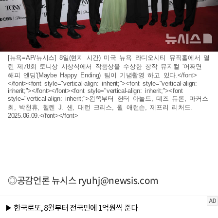
[뉴욕=AP/뉴시스] 8일(현지 시간) 미국 뉴욕 라디오시티 뮤직홀에서 열
린 제78회 토니상 시상식에서 작품상을 수상한 창작 뮤지컬 '어쩌면
해피 엔딩'(Maybe Happy Ending) 팀이 기념촬영 하고 있다.</font>
</font><font style="vertical-align: inherit;"><font style="vertical-align:
inherit;"></font></font><font style="vertical-align: inherit;"><font
style="vertical-align: inherit;">왼쪽부터 헌터 아놀드, 데즈 듀론, 마커스
최, 박천휴, 헬렌 J. 셴, 대런 크리스, 윌 애런슨, 제프리 리처드.
2025.06.09.</font></font>
◎공감언론 뉴시스
ryuhj@newsis.com