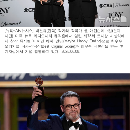
[뉴욕=AP/뉴시스] 박천휴(왼쪽) 작가와 작곡가 윌 애런슨이 8일(현지
시간) 미국 뉴욕 라디오시티 뮤직홀에서 열린 제78회 토니상 시상식에
서 창작 뮤지컬 '어쩌면 해피 엔딩'(Maybe Happy Ending)으로 최우수
오리지널 작사·작곡상(Best Orginal Score)과 최우수 극본상을 받은 후
기자실에서 기념 촬영하고 있다. 2025.06.09.