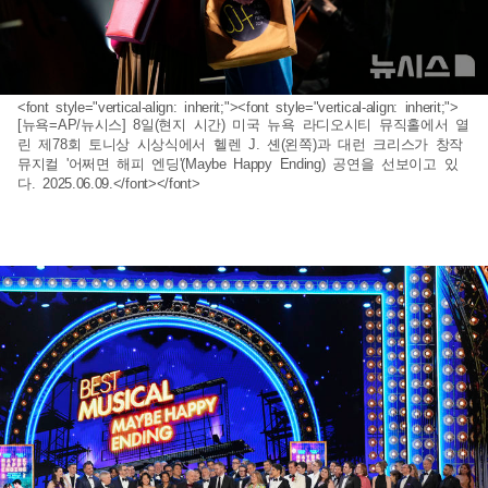
<font style="vertical-align: inherit;"><font style="vertical-align: inherit;">
[뉴욕=AP/뉴시스] 8일(현지 시간) 미국 뉴욕 라디오시티 뮤직홀에서 열
린 제78회 토니상 시상식에서 헬렌 J. 셴(왼쪽)과 대런 크리스가 창작
뮤지컬 '어쩌면 해피 엔딩'(Maybe Happy Ending) 공연을 선보이고 있
다. 2025.06.09.</font></font>