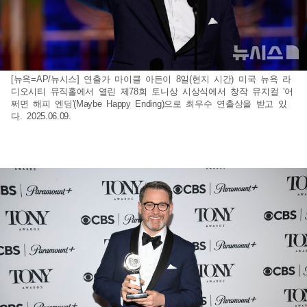
[뉴욕=AP/뉴시스] 연출가 마이클 아든이 8일(현지 시간) 미국 뉴욕 라
디오시티 뮤직홀에서 열린 제78회 토니상 시상식에서 창작 뮤지컬 '어
쩌면 해피 엔딩'(Maybe Happy Ending)으로 최우수 연출상을 받고 있
다. 2025.06.09.