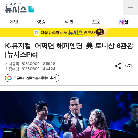
메인
랭킹
섹션
포토
K-뮤지컬 '어쩌면 해피엔딩' 美 토니상 6관왕
[뉴시스Pic]
기사등록
2025/06/09 13:59:28
가
가
최종수정
2025/06/09 14:44:24
구글에서 선호하는 매체로 추가