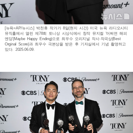
[뉴욕=AP/뉴시스] 박천휴 작가가 8일(현지 시간) 미국 뉴욕 라디오시티
뮤직홀에서 열린 제78회 토니상 시상식에서 창작 뮤지컬 '어쩌면 해피
엔딩'(Maybe Happy Ending)으로 최우수 오리지널 작사·작곡상(Best
Orginal Score)과 최우수 극본상을 받은 후 기자실에서 기념 촬영하고
있다. 2025.06.09.