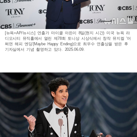
[뉴욕=AP/뉴시스] 연출가 마이클 아든이 8일(현지 시간) 미국 뉴욕 라
디오시티 뮤직홀에서 열린 제78회 토니상 시상식에서 창작 뮤지컬 '어
쩌면 해피 엔딩'(Maybe Happy Ending)으로 최우수 연출상을 받은 후
기자실에서 기념 촬영하고 있다. 2025.06.09.