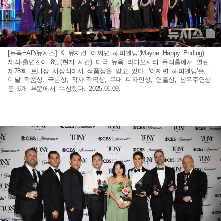
[뉴욕=AP/뉴시스] K 뮤지컬 '어쩌면 해피엔딩'(Maybe Happy Ending)
제작·출연진이 8일(현지 시간) 미국 뉴욕 라디오시티 뮤직홀에서 열린
제78회 토니상 시상식에서 작품상을 받고 있다. '어쩌면 해피엔딩'은
이날 작품상, 극본상, 작사·작곡상, 무대 디자인상, 연출상, 남우주연상
등 6개 부문에서 수상했다. 2025.06.09.