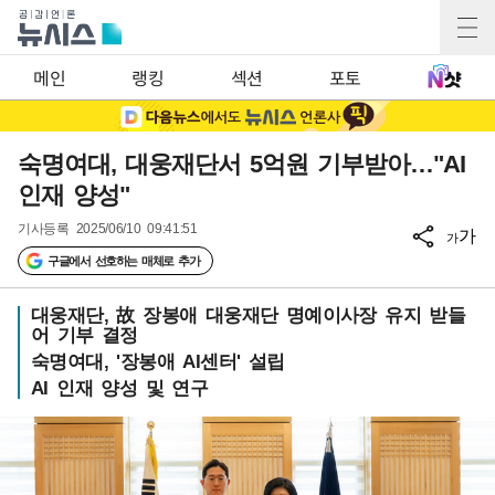
메인
랭킹
섹션
포토
숙명여대, 대웅재단서 5억원 기부받아…"AI
인재 양성"
기사등록
2025/06/10 09:41:51
가
가
구글에서 선호하는 매체로 추가
대웅재단, 故 장봉애 대웅재단 명예이사장 유지 받들
어 기부 결정
숙명여대, '장봉애 AI센터' 설립
AI 인재 양성 및 연구