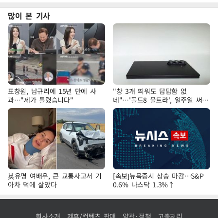
많이 본 기사
표창원, 남규리에 15년 만에 사
"창 3개 띄워도 답답함 없
과…"제가 틀렸습니다"
네"…'폴드8 울트라', 일주일 써보
니
英유명 여배우, 큰 교통사고서 기
[속보]뉴욕증시 상승 마감…S&P
아차 덕에 살았다
0.6% 나스닥 1.3%↑
회사소개
제휴/컨텐츠 판매
약관·정책
고충처리