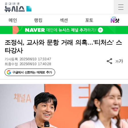
메인
랭킹
섹션
포토
조정식, 교사와 문항 거래 의혹…'티처스' 스
타강사
기사등록
2025/06/10 17:33:47
가
가
최종수정
2025/06/10 17:40:28
구글에서 선호하는 매체로 추가