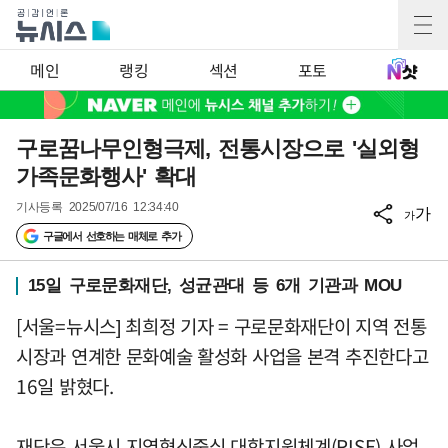
메인
랭킹
섹션
포토
구로꿈나무인형극제, 전통시장으로 '실외형
가족문화행사' 확대
기사등록
2025/07/16 12:34:40
가
가
구글에서 선호하는 매체로 추가
15일 구로문화재단, 성균관대 등 6개 기관과 MOU
[서울=뉴시스] 최희정 기자 = 구로문화재단이 지역 전통
시장과 연계한 문화예술 활성화 사업을 본격 추진한다고
16일 밝혔다.
재단은 서울시 지역혁신중심 대학지원체계(RISE) 사업