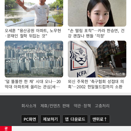
오세훈 "용산공원 아파트, 노무현
"손 떨림 포착"…카라 한승연, 건
·문재인 철학 뒤집는 것"
강 괜찮나 팬들 '걱정'
'덜 똘똘한 한 채' 시대 오나…20
외신 주목한 '축구협회 성접대 의
억대 아파트에 쏠리는 관심[세제
혹'…2002 한일월드컵까지 소환
개편, 그 이후②]
회사소개
제휴/컨텐츠 판매
약관·정책
고충처리
PC화면
제보하기
앱 다운로드
맨위로↑
광