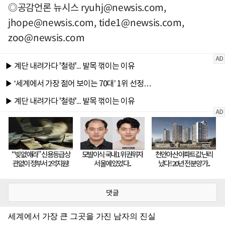
◎공감언론 뉴시스
ryuhj@newsis.com
,
jhope@newsis.com
,
tide1@newsis.com
,
zoo@newsis.com
댓글