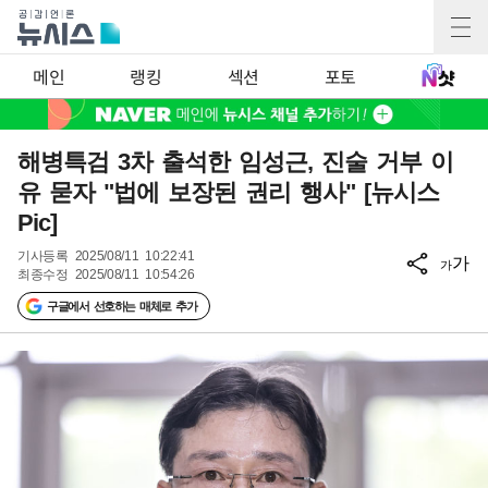
메인
랭킹
섹션
포토
해병특검 3차 출석한 임성근, 진술 거부 이
유 묻자 "법에 보장된 권리 행사" [뉴시스
Pic]
기사등록
2025/08/11 10:22:41
가
가
최종수정
2025/08/11 10:54:26
구글에서 선호하는 매체로 추가