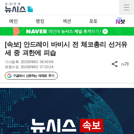
메인
랭킹
섹션
포토
[속보] 안드레이 바비시 전 체코총리 선거유
세 중 괴한에 피습
기사등록
2025/09/02 06:40:09
가
가
최종수정
2025/09/02 07:20:24
구글에서 선호하는 매체로 추가